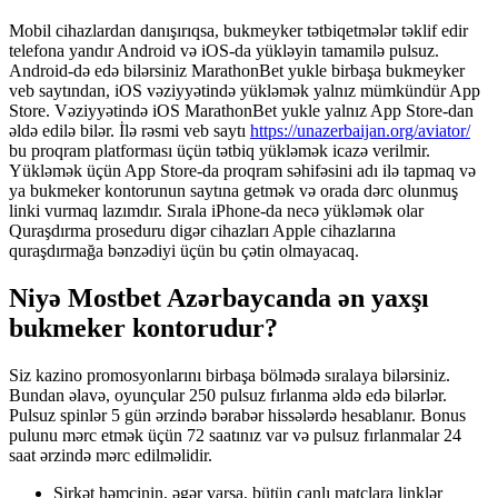
Mobil cihazlardan danışırıqsa, bukmeyker tətbiqetmələr təklif edir
telefona yandır Android və iOS-da yükləyin tamamilə pulsuz.
Android-də edə bilərsiniz MarathonBet yukle birbaşa bukmeyker
veb saytından, iOS vəziyyətində yükləmək yalnız mümkündür App
Store. Vəziyyətində iOS MarathonBet yukle yalnız App Store-dan
əldə edilə bilər. İlə rəsmi veb saytı
https://unazerbaijan.org/aviator/
bu proqram platforması üçün tətbiq yükləmək icazə verilmir.
Yükləmək üçün App Store-da proqram səhifəsini adı ilə tapmaq və
ya bukmeker kontorunun saytına getmək və orada dərc olunmuş
linki vurmaq lazımdır. Sırala iPhone-da necə yükləmək olar
Quraşdırma proseduru digər cihazları Apple cihazlarına
quraşdırmağa bənzədiyi üçün bu çətin olmayacaq.
Niyə Mostbet Azərbaycanda ən yaxşı
bukmeker kontorudur?
Siz kazino promosyonlarını birbaşa bölmədə sıralaya bilərsiniz.
Bundan əlavə, oyunçular 250 pulsuz fırlanma əldə edə bilərlər.
Pulsuz spinlər 5 gün ərzində bərabər hissələrdə hesablanır. Bonus
pulunu mərc etmək üçün 72 saatınız var və pulsuz fırlanmalar 24
saat ərzində mərc edilməlidir.
Şirkət həmçinin, əgər varsa, bütün canlı matçlara linklər