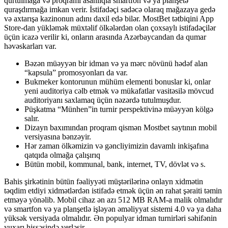
qurtulmağa və proqramı asanlıqla smartfon və ya planşetə
quraşdırmağa imkan verir. İstifadəçi sadəcə olaraq mağazaya gedə
və axtarışa kazinonun adını daxil edə bilər. MostBet tətbiqini App
Store-dan yükləmək müxtəlif ölkələrdən olan çoxsaylı istifadəçilər
üçün icazə verilir ki, onların arasında Azərbaycandan da qumar
həvəskarları var.
Bəzən müəyyən bir idman və ya mərc növünü hədəf alan
“kapsula” promosyonları da var.
Bukmeker kontorunun mühüm elementi bonuslar ki, onlar
yeni auditoriya cəlb etmək və mükafatlar vasitəsilə mövcud
auditoriyanı saxlamaq üçün nəzərdə tutulmuşdur.
Püşkatma “Münhen”in turnir perspektivinə müəyyən kölgə
salır.
Dizayn baxımından proqram qismən Mostbet saytının mobil
versiyasına bənzəyir.
Hər zaman ölkəmizin və gəncliyimizin davamlı inkişafına
qatqıda olmağa çalışırıq
Bütün mobil, kommunal, bank, internet, TV, dövlət və s.
Bahis şirkətinin bütün fəaliyyəti müştərilərinə onlayn xidmətin
təqdim etdiyi xidmətlərdən istifadə etmək üçün ən rahat şəraiti təmin
etməyə yönəlib. Mobil cihaz ən azı 512 MB RAM-a malik olmalıdır
və smartfon və ya planşetlə işləyən əməliyyat sistemi 4.0 və ya daha
yüksək versiyada olmalıdır. Ən populyar idman turnirləri səhifənin
yuxarı hissəsində yerləşir.