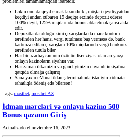
problemləri tamamlamaqdan ibarətdir.
Lakin onu da qeyd etmək lazımdır ki, müştəri qeydiyyatdan
keçdiyi andan etibarən 15 dəqiqə ərzində depozit edərsə
100% deyil, 125% miqdarında bonus əldə etmək şansı əldə
edir.
Depozitlərdə olduğu kimi çıxarışlarda da mərc kontoru
tərəfindən hər hansı vergi tutulması baş verməsə də, bank
kartınıza edilən çıxarışlara 10% miqdarında vergi bankınız
tərəfindən tutula bilər.
Hər bir azərbaycanlının özünün lisenziyası olan ən yaxşı
onlayn kazinoların siyahısı var.
Hər zaman ölkəmizin və gəncliyimizin davamlı inkişafına
qatqıda olmağa çalışırıq
Sənə yaxın eManat ödəniş terminalında istədiyin xidmətə
rahatlıqla ödəniş edə bilərsən!
Tags:
mostbet
,
mostbet AZ
İdman mərcləri və onlayn kazino 500
Bonus qazanın Giriş
Actualizado el noviembre 16, 2023