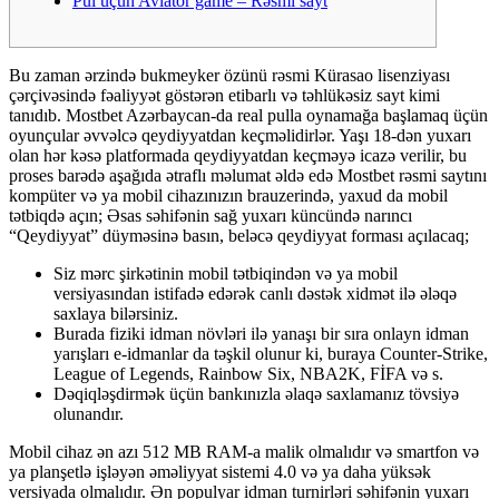
Pul üçün Aviator game – Rəsmi sayt
Bu zaman ərzində bukmeyker özünü rəsmi Kürasao lisenziyası
çərçivəsində fəaliyyət göstərən etibarlı və təhlükəsiz sayt kimi
tanıdıb. Mostbet Azərbaycan-da real pulla oynamağa başlamaq üçün
oyunçular əvvəlcə qeydiyyatdan keçməlidirlər. Yaşı 18-dən yuxarı
olan hər kəsə platformada qeydiyyatdan keçməyə icazə verilir, bu
proses barədə aşağıda ətraflı məlumat əldə edə Mostbet rəsmi saytını
kompüter və ya mobil cihazınızın brauzerində, yaxud da mobil
tətbiqdə açın; Əsas səhifənin sağ yuxarı küncündə narıncı
“Qeydiyyat” düyməsinə basın, beləcə qeydiyyat forması açılacaq;
Siz mərc şirkətinin mobil tətbiqindən və ya mobil
versiyasından istifadə edərək canlı dəstək xidmət ilə ələqə
saxlaya bilərsiniz.
Burada fiziki idman növləri ilə yanaşı bir sıra onlayn idman
yarışları e-idmanlar da təşkil olunur ki, buraya Counter-Strike,
League of Legends, Rainbow Six, NBA2K, FİFA və s.
Dəqiqləşdirmək üçün bankınızla əlaqə saxlamanız tövsiyə
olunandır.
Mobil cihaz ən azı 512 MB RAM-a malik olmalıdır və smartfon və
ya planşetlə işləyən əməliyyat sistemi 4.0 və ya daha yüksək
versiyada olmalıdır. Ən populyar idman turnirləri səhifənin yuxarı