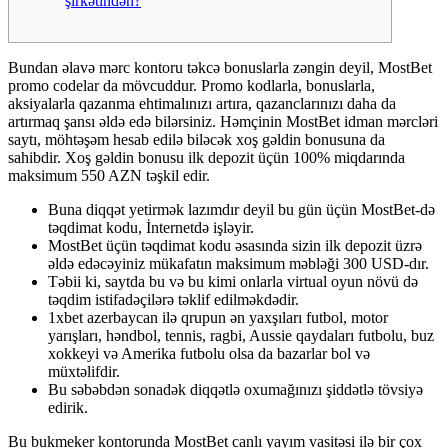
şirkətindən?
Bundan əlavə mərc kontoru təkcə bonuslarla zəngin deyil, MostBet
promo codelar da mövcuddur. Promo kodlarla, bonuslarla,
aksiyalarla qazanma ehtimalınızı artıra, qazanclarınızı daha da
artırmaq şansı əldə edə bilərsiniz. Həmçinin MostBet idman mərcləri
saytı, möhtəşəm hesab edilə biləcək xoş gəldin bonusuna da
sahibdir. Xoş gəldin bonusu ilk depozit üçün 100% miqdarında
maksimum 550 AZN təşkil edir.
Buna diqqət yetirmək lazımdır deyil bu gün üçün MostBet-də
təqdimat kodu, İnternetdə işləyir.
MostBet üçün təqdimat kodu əsasında sizin ilk depozit üzrə
əldə edəcəyiniz mükafatın maksimum məbləği 300 USD-dır.
Təbii ki, saytda bu və bu kimi onlarla virtual oyun növü də
təqdim istifadəçilərə təklif edilməkdədir.
1xbet azerbaycan ilə qrupun ən yaxşıları futbol, ​​motor
yarışları, həndbol, tennis, ragbi, Aussie qaydaları futbolu, buz
xokkeyi və Amerika futbolu olsa da bazarlar bol və
müxtəlifdir.
Bu səbəbdən sonadək diqqətlə oxumağınızı şiddətlə tövsiyə
edirik.
Bu bukmeker kontorunda MostBet canlı yayım vasitəsi ilə bir çox