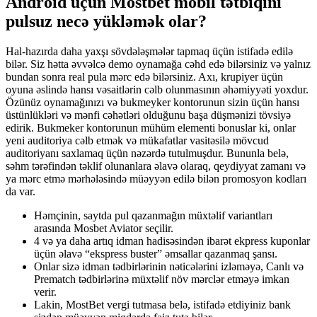
Android üçün Mostbet mobil tətbiqini
pulsuz necə yükləmək olar?
Hal-hazırda daha yaxşı sövdələşmələr tapmaq üçün istifadə edilə
bilər. Siz hətta əvvəlcə demo oynamağa cəhd edə bilərsiniz və yalnız
bundan sonra real pula mərc edə bilərsiniz. Axı, krupiyer üçün
oyuna əslində hansı vəsaitlərin cəlb olunmasının əhəmiyyəti yoxdur.
Özünüz oynamağınızı və bukmeyker kontorunun sizin üçün hansı
üstünlükləri və mənfi cəhətləri olduğunu başa düşmənizi tövsiyə
edirik. Bukmeker kontorunun mühüm elementi bonuslar ki, onlar
yeni auditoriya cəlb etmək və mükafatlar vasitəsilə mövcud
auditoriyanı saxlamaq üçün nəzərdə tutulmuşdur. Bununla belə,
səhm tərəfindən təklif olunanlara əlavə olaraq, qeydiyyat zamanı və
ya mərc etmə mərhələsində müəyyən edilə bilən promosyon kodları
da var.
Həmçinin, saytda pul qazanmağın müxtəlif variantları
arasında Mosbet Aviator seçilir.
4 və ya daha artıq idman hadisəsindən ibarət ekpress kuponlar
üçün əlavə “ekspress buster” əmsallar qazanmaq şansı.
Onlar sizə idman tədbirlərinin nəticələrini izləməyə, Canlı və
Prematch tədbirlərinə müxtəlif növ mərclər etməyə imkan
verir.
Lakin, MostBet vergi tutmasa belə, istifadə etdiyiniz bank