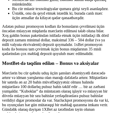
mümkündür.
Bu cür müasir texnologiyalar qumara girişi xeyli asanlaşdırır.
Üstəlik, onu da qeyd etmək istərdik ki, burada canlı mərc
üçün əmsallar da kifayət qədər qənaətbəxşdir.
Adətən pulsuz promosyon kodları ilə bonusların çevrilməsi üçün
öncədən müəyyən miqdarda mərclərin edilməsi tələb oluna bilər.
Xoş gəldin bonus paketindən istifadə etmək üçün istifadəçi ilk dörd
depozit zamanı minimal dollar, maksimal 336 – 504 dollar (və ya
milli valyuta ekvivalenti) depozit qoymalıdır. 1xBet promosyon
kodu ilə bonusu tam çevirmək üçün bonus miqdarının 35 misli
qədərindən çox məbləğ depozit qoyulub mərc edilməlidir.
MostBet-də təqdim edilən – Bonus və aksiyalar
Mərclərin bu cür qəbulu uduş üçün şansları əhəmiyyətli dərəcədə
artırır və idman yarışlarına olan marağı dəfələrlə artırır. Müştərilərə
bir satırda ən az 20 bahis müvəffəqiyyətsiz olması halında
müştərilərə 100 dollarlıq pulsuz bahis təklif edir … bir az zərbəni
yumşaldır. “Kuboklar” da müntəzəm olaraq işləyir və müəyyən bir
dövrdə müəyyən bir sıra bahislər yerləşdirənlərə pulsuz bahislər
verildiyi digər promoslar da var. StarJackpot promosyonu da var ki,
bu oyunçuları hər gün mütərəqqi bir məbləğ qazanma imkanı verir.
Gündəlik olaraq dəyişən 1XBet az tərəfindən təyin olunan