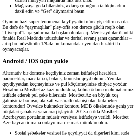
sizdən müəyyən miqdarda faiz tuta bilər.
Mağazaya gedə bilərsiniz, axtarış çubuğuna tətbiqin adını
daxil edin və “Get” düyməsini basın.
Oyunun bəzi super fenomenal keyfiyyətini nümayiş etdirməsə də.
Bu dəfə də “qaymaqlılar” pley-offa son dərəcə güclü rəqib olan
“Liverpul”la qarşıdurma ilə başlamalı olacaq. Mersisaydlılar ötənilki
finalda Real Madridə uduzdular və dərhal revanş şansı qazandılar –
artıq bu mövsümün 1/8-də bu komandalar yenidən bir-biri ilə
oynayacaqlar.
Android / IOS üçün yukle
Alternativ bir domenə keçdiyiniz zaman istifadəçi hesabları,
parametrlər, mərc tarixi, balans, bonuslar qeyd olunur. Yenidən
qeydiyyatdan keçməyinizə və pul köçürməyinizə ehtiyac yoxdur.
Hesabınızı Mostbet az kazino doldura, köhnə ödəmə məlumatlarınızı
istifadə edərək pul çəkə bilərsiniz. Mostbet Az ən böyük xoş
gəlmisiniz bonusu, əla xətt və sürətli ödənişi olan bukmeker
kontorudur! Əvvəlcə bukmeker kontoru MDB ölkələrində geniş yer
nöqtələri şəbəkəsi yaradaraq işləyirdi. 2013-cü ildə Mostbet
Azerbaycan portalının müasir versiyası istifadəyə verildi, Mostbet
Azerbaycan idmana onlayn mərc etmək mümkün oldu.
Sosial şəbəkələr vasitəsi ilə qeydiyyat da digərləri kimi sadə