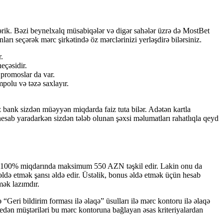
ərik. Bəzi beynelxalq müsabiqələr və digər sahələr üzrə də MostBet
rı seçərək mərc şirkətində öz mərclərinizi yerləşdirə bilərsiniz.
.
eçəsidir.
 promoslar da var.
mpolu və təzə saxlayır.
z bank sizdən müəyyən miqdarda faiz tuta bilər. Adətən kartla
esab yaradarkən sizdən tələb olunan şəxsi məlumatları rahatlıqla qeyd
ün 100% miqdarında maksimum 550 AZN təşkil edir. Lakin onu da
ldə etmək şansı əldə edir. Üstəlik, bonus əldə etmək üçün hesab
mək lazımdır.
“Geri bildirim forması ilə əlaqə” üsulları ilə mərc kontoru ilə əlaqə
edən müştəriləri bu mərc kontoruna bağlayan əsas kriteriyalardan