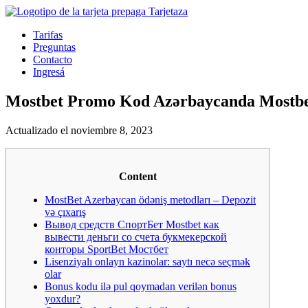
Tarifas
Preguntas
Contacto
Ingresá
Mostbet Promo Kod Azərbaycanda Mostbe
Actualizado el noviembre 8, 2023
Content
MostBet Azerbaycan ödəniş metodları – Depozit
və çıxarış
Вывод средств СпортБет Mostbet как
вывести деньги со счета букмекерской
конторы SportBet Мостбет
Lisenziyalı onlayn kazinolar: saytı necə seçmək
olar
Bonus kodu ilə pul qoymadan verilən bonus
yoxdur?