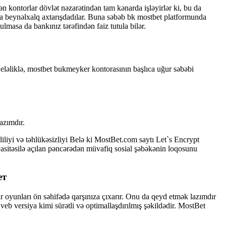
n kontorlar dövlət nəzarətindən tam kənarda işləyirlər ki, bu da
ırda beynəlxalq axtarışdadılar. Buna səbəb bk mostbet platformunda
masa da bankınız tərəfindən faiz tutula bilər.
eləliklə, mostbet bukmeyker kontorasının başlıca uğur səbəbi
azımdır.
rliliyi və təhlükəsizliyi Belə ki MostBet.com saytı Let`s Encrypt
vasitəsilə açılan pəncərədən müvafiq sosial şəbəkənin loqosunu
ет
oyunları ön səhifədə qarşınıza çıxarır. Onu da qeyd etmək lazımdır
eb versiya kimi sürətli və optimallaşdırılmış şəkildədir. MostBet