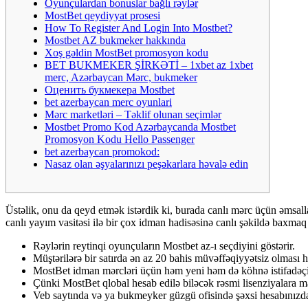
Oyunçulardan bonuslar bağlı rəylər
MostBet qeydiyyat prosesi
How To Register And Login Into Mostbet?
Mostbet AZ bukmeker hakkında
Xoş gəldin MostBet promosyon kodu
BET BUKMEKER ŞİRKƏTİ – 1xbet az 1xbet
merc, Azərbaycan Mərc, bukmeker
Оценить букмекера Mostbet
bet azerbaycan merc oyunlari
Mərc marketləri – Təklif olunan seçimlər
Mostbet Promo Kod Azərbaycanda Mostbet
Promosyon Kodu Hello Passenger
bet azerbaycan promokod:
Nasaz olan əşyalarınızı peşəkarlara həvalə edin
Üstəlik, onu da qeyd etmək istərdik ki, burada canlı mərc üçün əmsa
canlı yayım vasitəsi ilə bir çox idman hadisəsinə canlı şəkildə baxm
Rəylərin reytinqi oyunçuların Mostbet az-ı seçdiyini göstərir.
Müştərilərə bir satırda ən az 20 bahis müvəffəqiyyətsiz olması h
MostBet idman mərcləri üçün həm yeni həm də köhnə istifadəçilə
Çünki MostBet qlobal hesab edilə biləcək rəsmi lisenziyalara ma
Veb saytında və ya bukmeyker güzgü ofisində şəxsi hesabınızda b