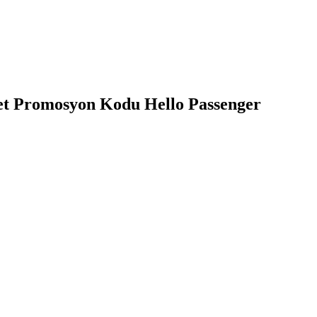
t Promosyon Kodu Hello Passenger