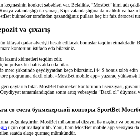
 keçməsinin konkret səbəbləri var. Beləliklə, “Mostbet” kimi adı çəkilə
rı Rusiya vətəndaşlığı ilə yanaşı, Kipr vətəndaşlığına da malikdi və haz
Bet bukmeker tərəfindən qazandığınız pullara heç bir faiz dərəcəsi tutul
ozit və çıxarış
n kifayət qədər əlverişli hesab ediləcək bonuslar təqdim etməkdədir. B
ərc kontorunu istifadə edə bilərsiniz.
n lazımi xidmətləri təqdim edir.
çün pulsuz bir bahis əldə edə bilər.
 mərc şirkətində qeydiyyatdan keçə bilərsiniz.144 $ bonus tələb edin
tore proqramına daxil olub, «MostBet mobile app» yazaraq yükləmək l
ilə geri qaytarıla bilər. MostBet bukmeker kontorunun lisenziyası, güvəni
r. Qeydiyyat tamamlandıqdan sonra artıq vebsaytda “Daxil ol” düyməsi 
ьги со счета букмекерской конторы SportBet Мостб
na uyğunlaşdırılır. MostBet mükəmməl dizaynı ilə məşhur və populyar 
ogin
üçün optimallaşdırılıb. Yəni, həm MostBet mobile app versiyası da v
stənilən saatda əlaqə qurmaq mümkündür.