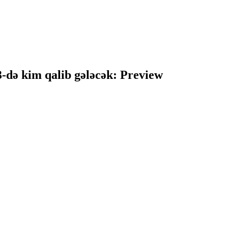
-də kim qalib gələcək: Preview