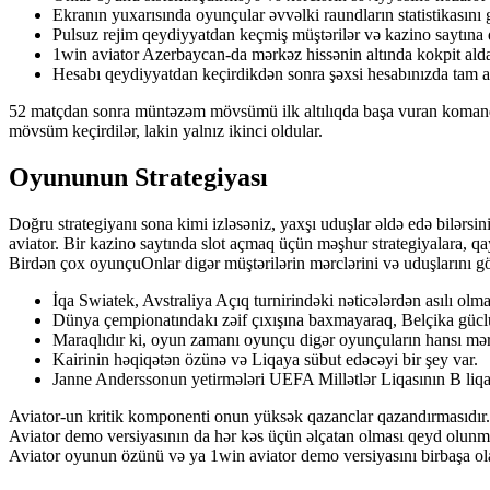
Ekranın yuxarısında oyunçular əvvəlki raundların statistikasını g
Pulsuz rejim qeydiyyatdan keçmiş müştərilər və kazino saytın
1win aviator Azerbaycan-da mərkəz hissənin altında kokpit alda
Hesabı qeydiyyatdan keçirdikdən sonra şəxsi hesabınızda tam adı
52 matçdan sonra müntəzəm mövsümü ilk altılıqda başa vuran komandal
mövsüm keçirdilər, lakin yalnız ikinci oldular.
Oyununun Strategiyası
Doğru strategiyanı sona kimi izləsəniz, yaxşı uduşlar əldə edə bilərsi
aviator. Bir kazino saytında slot açmaq üçün məşhur strategiyalara, q
Birdən çox oyunçuOnlar digər müştərilərin mərclərini və uduşlarını gö
İqa Swiatek, Avstraliya Açıq turnirindəki nəticələrdən asılı olm
Dünya çempionatındakı zəif çıxışına baxmayaraq, Belçika güclü
Maraqlıdır ki, oyun zamanı oyunçu digər oyunçuların hansı mərc
Kairinin həqiqətən özünə və Liqaya sübut edəcəyi bir şey var.
Janne Anderssonun yetirmələri UEFA Millətlər Liqasının B liqas
Aviator-un kritik komponenti onun yüksək qazanclar qazandırmasıdır. 
Aviator demo versiyasının da hər kəs üçün əlçatan olması qeyd olunm
Aviator oyunun özünü və ya 1win aviator demo versiyasını birbaşa olar