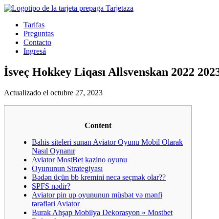
Tarifas
Preguntas
Contacto
Ingresá
İsveç Hokkey Liqası Allsvenskan 2022 2023
Actualizado el octubre 27, 2023
Content
Bahis siteleri sunan Aviator Oyunu Mobil Olarak
Nasıl Oynanır
Aviator MostBet kazino oyunu
Oyununun Strategiyası
Bədən üçün bb kremini necə seçmək olar??
SPFS nədir?
Aviator pin up oyununun müsbət və mənfi
tərəfləri Aviator
Burak Ahşap Mobilya Dekorasyon » Mostbet