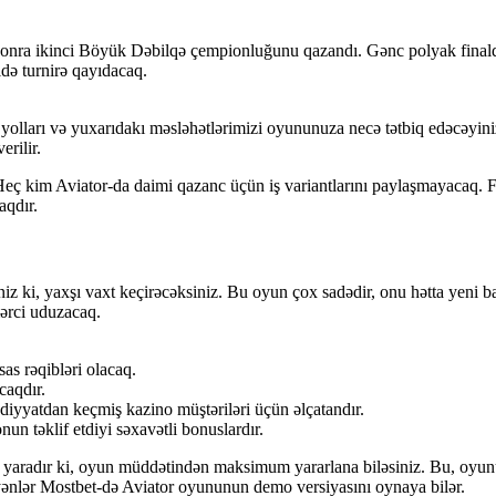
ən sonra ikinci Böyük Dəbilqə çempionluğunu qazandı. Gənc polyak fin
də turnirə qayıdacaq.
ları və yuxarıdakı məsləhətlərimizi oyununuza necə tətbiq edəcəyinizə
rilir.
ç kim Aviator-da daimi qazanc üçün iş variantlarını paylaşmayacaq. Fırı
aqdır.
 ki, yaxşı vaxt keçirəcəksiniz. Bu oyun çox sadədir, onu hətta yeni başl
ərci uduzacaq.
as rəqibləri olacaq.
caqdır.
qeydiyyatdan keçmiş kazino müştəriləri üçün əlçatandır.
un təklif etdiyi səxavətli bonuslardır.
an yaradır ki, oyun müddətindən maksimum yararlana biləsiniz. Bu, oyun
yənlər Mostbet-də Aviator oyununun demo versiyasını oynaya bilər.