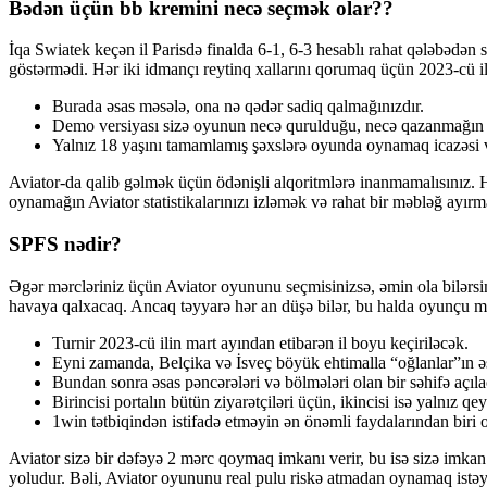
Bədən üçün bb kremini necə seçmək olar??
İqa Swiatek keçən il Parisdə finalda 6-1, 6-3 hesablı rahat qələbəd
göstərmədi. Hər iki idmançı reytinq xallarını qorumaq üçün 2023-cü il
Burada əsas məsələ, ona nə qədər sadiq qalmağınızdır.
Demo versiyası sizə oyunun necə qurulduğu, necə qazanmağın yol
Yalnız 18 yaşını tamamlamış şəxslərə oyunda oynamaq icazəsi ve
Aviator-da qalib gəlmək üçün ödənişli alqoritmlərə inanmamalısınız. He
oynamağın Aviator statistikalarınızı izləmək və rahat bir məbləğ ayırm
SPFS nədir?
Əgər mərcləriniz üçün Aviator oyununu seçmisinizsə, əmin ola bilərsiniz
havaya qalxacaq. Ancaq təyyarə hər an düşə bilər, bu halda oyunçu m
Turnir 2023-cü ilin mart ayından etibarən il boyu keçiriləcək.
Eyni zamanda, Belçika və İsveç böyük ehtimalla “oğlanlar”ın əs
Bundan sonra əsas pəncərələri və bölmələri olan bir səhifə açıla
Birincisi portalın bütün ziyarətçiləri üçün, ikincisi isə yalnız 
1win tətbiqindən istifadə etməyin ən önəmli faydalarından biri on
Aviator sizə bir dəfəyə 2 mərc qoymaq imkanı verir, bu isə sizə imk
yoludur. Bəli, Aviator oyununu real pulu riskə atmadan oynamaq istə