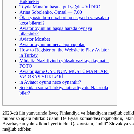
Bukmeker
Toyda Manafın başına pul yağdı – VİDEO
Arina Sobolenko. Əmsal — 7.00
Ölən şəxsin borcu xəbəri: pensiya da vərəsələrə
keçə bilərmi?
Aviator oyununu başqa harada oynaya
bilərsiniz?
Aviator Mostbet
Aviator oyununu necə tapmaq olar
How to Register on the Website to Play Aviator
in Turkey
Müdafiə Nazirliyində yüksək vəzifəyə təyinat –
FOTO
Aviator game OYUNUN MÜSLÜMANLARI
VƏ ƏSAS YÜKLƏRİ
in Aviator oyunu necə oynanılır?
Seçkidən sonra Türkiyə iqtisadiyyatı: Nələr ola
bilər?
2023-cü ilin yanvarında İsveç Finlandiya və İslandiyanı məğlub etdiklər
mübarizə apara bilirlər. Gianni De Byasi komandası rəqabətlidir, laki
Azərbaycan yalnız ikinci yeri tutdu. Qazaxıstanı, “milli” Slovakiya 
məğlub ediblər.