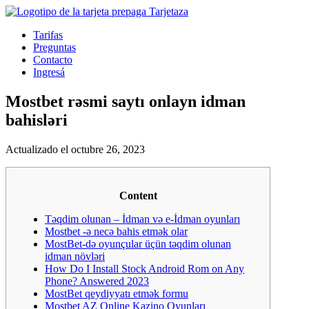
Tarifas
Preguntas
Contacto
Ingresá
Mostbet rəsmi saytı onlayn idman
bahisləri
Actualizado el octubre 26, 2023
Content
Təqdim olunan – İdman və e-İdman oyunları
Mostbet -ə necə bahis etmək olar
MostBet-də oyunçular üçün təqdim olunan
idman növləri
How Do I Install Stock Android Rom on Any
Phone? Answered 2023
MostBet qeydiyyatı etmək formu
Mostbet AZ Online Kazino Oyunları