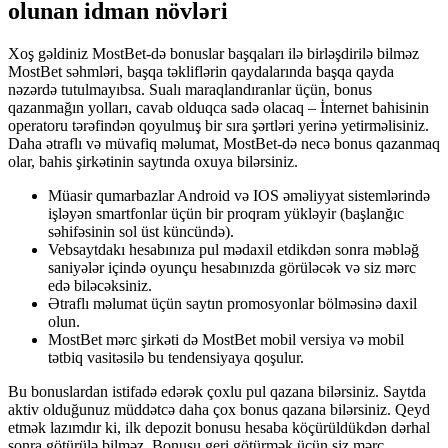
olunan idman növləri
Xoş gəldiniz MostBet-də bonuslar başqaları ilə birləşdirilə bilməz
MostBet səhmləri, başqa təkliflərin qaydalarında başqa qayda
nəzərdə tutulmayıbsa. Sualı maraqlandıranlar üçün, bonus
qazanmağın yolları, cavab olduqca sadə olacaq – İnternet bahisinin
operatoru tərəfindən qoyulmuş bir sıra şərtləri yerinə yetirməlisiniz.
Daha ətraflı və müvafiq məlumat, MostBet-də necə bonus qazanmaq
olar, bahis şirkətinin saytında oxuya bilərsiniz.
Müasir qumarbazlar Android və IOS əməliyyat sistemlərində
işləyən smartfonlar üçün bir proqram yükləyir (başlanğıc
səhifəsinin sol üst küncündə).
Vebsaytdakı hesabınıza pul mədaxil etdikdən sonra məbləğ
saniyələr içində oyunçu hesabınızda görüləcək və siz mərc
edə biləcəksiniz.
Ətraflı məlumat üçün saytın promosyonlar bölməsinə daxil
olun.
MostBet mərc şirkəti də MostBet mobil versiya və mobil
tətbiq vasitəsilə bu tendensiyaya qoşulur.
Bu bonuslardan istifadə edərək çoxlu pul qazana bilərsiniz. Saytda
aktiv olduğunuz müddətcə daha çox bonus qazana bilərsiniz. Qeyd
etmək lazımdır ki, ilk depozit bonusu hesaba köçürüldükdən dərhal
sonra götürülə bilməz. Bonusu geri götürmək üçün siz mərc