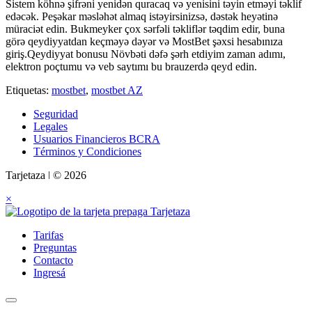
Sistem köhnə şifrəni yenidən quracaq və yenisini təyin etməyi təklif
edəcək. Peşəkar məsləhət almaq istəyirsinizsə, dəstək heyətinə
müraciət edin. Bukmeyker çox sərfəli təkliflər təqdim edir, buna
görə qeydiyyatdan keçməyə dəyər və MostBet şəxsi hesabınıza
giriş.Qeydiyyat bonusu Növbəti dəfə şərh etdiyim zaman adımı,
elektron poçtumu və veb saytımı bu brauzerdə qeyd edin.
Etiquetas:
mostbet
,
mostbet AZ
Seguridad
Legales
Usuarios Financieros BCRA
Términos y Condiciones
Tarjetaza ǀ © 2026
×
Tarifas
Preguntas
Contacto
Ingresá