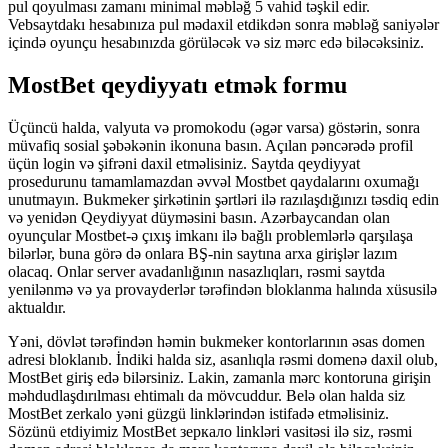
pul qoyulması zamanı minimal məbləğ 5 vahid təşkil edir.
Vebsaytdakı hesabınıza pul mədaxil etdikdən sonra məbləğ saniyələr
içində oyunçu hesabınızda görüləcək və siz mərc edə biləcəksiniz.
MostBet qeydiyyatı etmək formu
Üçüncü halda, valyuta və promokodu (əgər varsa) göstərin, sonra
müvafiq sosial şəbəkənin ikonuna basın. Açılan pəncərədə profil
üçün login və şifrəni daxil etməlisiniz. Saytda qeydiyyat
prosedurunu tamamlamazdan əvvəl Mostbet qaydalarını oxumağı
unutmayın. Bukmeker şirkətinin şərtləri ilə razılaşdığınızı təsdiq edin
və yenidən Qeydiyyat düyməsini basın. Azərbaycandan olan
oyunçular Mostbet-ə çıxış imkanı ilə bağlı problemlərlə qarşılaşa
bilərlər, buna görə də onlara BŞ-nin saytına arxa girişlər lazım
olacaq. Onlar server avadanlığının nasazlıqları, rəsmi saytda
yenilənmə və ya provayderlər tərəfindən bloklanma halında xüsusilə
aktualdır.
Yəni, dövlət tərəfindən həmin bukmeker kontorlarının əsas domen
adresi bloklanıb. İndiki halda siz, asanlıqla rəsmi domenə daxil olub,
MostBet giriş edə bilərsiniz. Lakin, zamanla mərc kontoruna girişin
məhdudlaşdırılması ehtimalı da mövcuddur. Belə olan halda siz
MostBet zerkalo yəni güzgü linklərindən istifadə etməlisiniz.
Sözünü etdiyimiz MostBet зеркало linkləri vasitəsi ilə siz, rəsmi