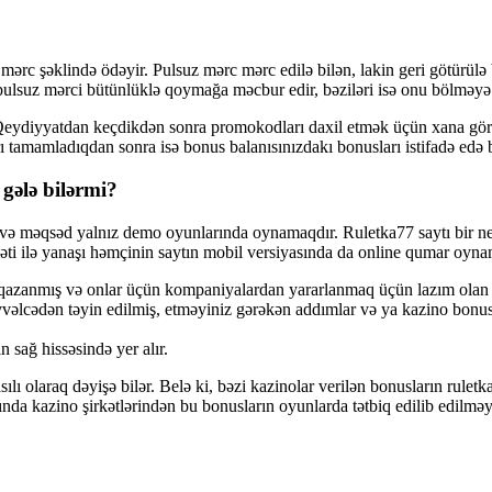
uz mərc şəklində ödəyir. Pulsuz mərc mərc edilə bilən, lakin geri götür
 pulsuz mərci bütünlüklə qoymağa məcbur edir, bəziləri isə onu bölməyə 
 Qeydiyyatdan keçdikdən sonra promokodları daxil etmək üçün xana gör
rı tamamladıqdan sonra isə bonus balanısınızdakı bonusları istifadə edə b
gələ bilərmi?
 və məqsəd yalnız demo oyunlarında oynamaqdır. Ruletka77 saytı bir n
xidməti ilə yanaşı həmçinin saytın mobil versiyasında da online qumar oyna
tini qazanmış və onlar üçün kompaniyalardan yararlanmaq üçün lazım olan
vəlcədən təyin edilmiş, etməyiniz gərəkən addımlar və ya kazino bonus
 sağ hissəsində yer alır.
ılı olaraq dəyişə bilər. Belə ki, bəzi kazinolar verilən bonusların rulet
nda kazino şirkətlərindən bu bonusların oyunlarda tətbiq edilib edilməy