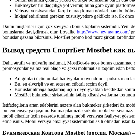
Bukmeyker fırıldaqçılığa yol vermir, buna görə oyun platformas
Vebsayt versiyasından fərqli olaraq idman növləri həm bu bölmə
İnkişaf etdirilməsi gərəkən xüsusiyyətlərə gəldikdə isə, ilk öncə
Daimi müştərilər üçün çox səviyyəli bonus toplama sistemidir. Yeni dep
bonuslarına dəyişdirmək olur. Loyallıq
http://www.hevngame.com/
pr
bonuslar qazana bilərsiniz. MostBet promo kod mərc şirkəti tərəfindən 
Вывод средств СпортБет Mostbet как вы
Daha ətraflı və müvafiq məlumat, MostBet-də necə bonus qazanmaq olar
promosyonlar yalnız real əlaqə və şəxsi məlumatları təqdim edən bett
Ad günləri üçün unikal hədiyyələr mövcuddur – pulsuz mərclər
Bu, ən əlverişli və ən əsası ən etibarlı seçim deyil.
Bonuslar almağa başlamaq üçün qeydiyyatdan keçdikdən sonra M
MostBet bukmeker şirkətlərinin tətbiq xüsusiyyətlərinə toxund
İstifadəçilərin artan tələblərini nəzərə alan bukmeker şirkətləri öz mo
bu tendensiyaya qoşulur. Bu məqaləmizdə şirkətin mobil versiya nəzər 
mobil cihazlar üçün nəzərdə tutulmuş mobil versiyası fəaliyyət göstərm
etməlisiniz. Mobil versiya əməliyyat sistemindən asılı olmadan istənilə
Букмекерская Контора Mostbet (россия, Москва)