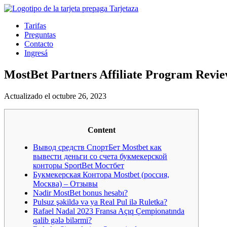
Tarifas
Preguntas
Contacto
Ingresá
MostBet Partners Affiliate Program Revi
Actualizado el octubre 26, 2023
Content
Вывод средств СпортБет Mostbet как
вывести деньги со счета букмекерской
конторы SportBet Мостбет
Букмекерская Контора Mostbet (россия,
Москва) – Отзывы
Nədir MostBet bonus hesabı?
Pulsuz şəkildə və ya Real Pul ilə Ruletka?
Rafael Nadal 2023 Fransa Açıq Çempionatında
qalib gələ bilərmi?