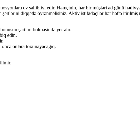
onlara ev sahibliyi edir. Həmçinin, hər bir müştəri ad günü hədiyyəsi 
ərtlərini diqqətlə öyrənməlisiniz. Aktiv istifadəçilər hər həftə itirilmi
bonusun şərtləri bölməsində yer alır.
biq edin.
r.
 öncə onlara toxunayacağıq.
ilmir.