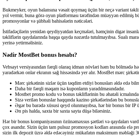
Bukmeyker, oyun balansına vəsait qoymaq üçün bir neçə variant təklif
yol vermir, buna görə oyun platforması tərəfindən müəyyən edilmiş bü
promosyonlar və şübhəli bahisələrin nəticələri.
İstifadəçilərin yenidən qeydiyyatdan keçmələri, həmçinin digər insanl
təkliflərin qaydalarında başqa qayda nəzərdə tutulmayıbsa. Sualı mara
yerinə yetirməlisiniz.
Nədir MostBet bonus hesabı?
Vebsayt versiyasından fərqli olaraq idman növləri həm bu bölmədə həm
yaradərkən onlar ekranın sağ hissəsində yer alır. MostBet mərc şirkətin
Mərc şirkətinin sizlər üçün təqdim etdiyi bonusları əldə edə bil
Daha bir fərqli məqam isə kuponların yaradılmasındadır.
Mostbet promo kodu və bonus təkliflərinin bu əhatəli icmalında 
Sizə verilən bonuslar haqqında kazino şirkətlərindən bu bonusla
Əgər bu barədə xüsusi qeyd olunmayıbsa, hər bir bonus bir IP ünv
Ən pis halda, saxta bir saxta sayta düşə bilərsiniz.
Hər bir bonus kompaniyasının özünəməxsus şərtləri və qaydaları vard
çox asandır. Sizin üçün tam pulsuz promosyon kodları arasında elə pr
sizin ilk depozit üzrə əldə edəcəyiniz mükafatın maksimum məbləği 