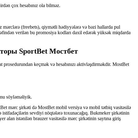
irdən çox hesabınız ola bilməz.
 mərclərə (freebets), qiymətli hədiyyələrə və bəzi hallarda pul
ərəfindən verilən bu promosiya kodları daxil edərək yüksək miqdarda
нторы SportBet Мостбет
yat prosedurundan keçmək və hesabınızı aktivləşdirməkdir. MostBet
nu söyləməliyik.
stBet mərc şirkəti də MostBet mobil versiya və mobil tətbiq vasitəsilə
 istifadəçilərin sevdiyi nöqtələrə toxunacağıq. Bukmeker şirkətinin
 alan istənilən brauzer vasitəsilə mərc şirkətinin saytına giriş