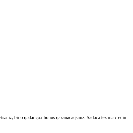
tsəniz, bir o qədər çox bonus qazanacaqsınız. Sadəcə tez mərc edin