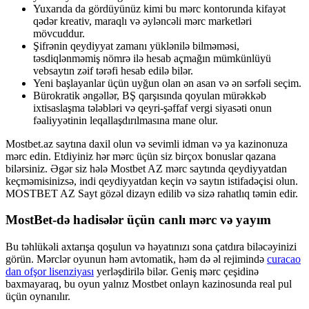
Yuxarıda da gördüyünüz kimi bu mərc kontorunda kifayət
qədər kreativ, maraqlı və əyləncəli mərc marketləri
mövcuddur.
Şifrənin qeydiyyat zamanı yüklənilə bilməməsi,
təsdiqlənməmiş nömrə ilə hesab açmağın mümkünlüyü
vebsaytın zəif tərəfi hesab edilə bilər.
Yeni başlayanlar üçün uyğun olan ən asan və ən sərfəli seçim.
Bürokratik əngəllər, BŞ qarşısında qoyulan mürəkkəb
ixtisaslaşma tələbləri və qeyri-şəffaf vergi siyasəti onun
fəaliyyətinin leqallaşdırılmasına mane olur.
Mostbet.az saytına daxil olun və sevimli idman və ya kazinonuza
mərc edin. Etdiyiniz hər mərc üçün siz birçox bonuslar qazana
bilərsiniz. Əgər siz hələ Mostbet AZ mərc saytında qeydiyyatdan
keçməmisinizsə, indi qeydiyyatdan keçin və saytın istifadəçisi olun.
MOSTBET AZ Sayt gözəl dizayn edilib və sizə rahatlıq təmin edir.
MostBet-də hadisələr üçün canlı mərc və yayım
Bu təhlükəli axtarışa qoşulun və həyatınızı sona çatdıra biləcəyinizi
görün. Mərclər oyunun həm avtomatik, həm də əl rejimində
curacao
dan ofşor lisenziyası
yerləşdirilə bilər. Geniş mərc çeşidinə
baxmayaraq, bu oyun yalnız Mostbet onlayn kazinosunda real pul
üçün oynanılır.