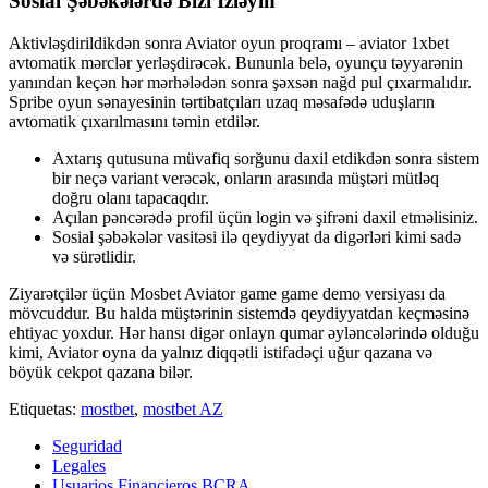
Sosial Şəbəkələrdə Bizi İzləyin
Aktivləşdirildikdən sonra Aviator oyun proqramı – aviator 1xbet
avtomatik mərclər yerləşdirəcək. Bununla belə, oyunçu təyyarənin
yanından keçən hər mərhələdən sonra şəxsən nağd pul çıxarmalıdır.
Spribe oyun sənayesinin tərtibatçıları uzaq məsafədə uduşların
avtomatik çıxarılmasını təmin etdilər.
Axtarış qutusuna müvafiq sorğunu daxil etdikdən sonra sistem
bir neçə variant verəcək, onların arasında müştəri mütləq
doğru olanı tapacaqdır.
Açılan pəncərədə profil üçün login və şifrəni daxil etməlisiniz.
Sosial şəbəkələr vasitəsi ilə qeydiyyat da digərləri kimi sadə
və sürətlidir.
Ziyarətçilər üçün Mosbet Aviator game game demo versiyası da
mövcuddur. Bu halda müştərinin sistemdə qeydiyyatdan keçməsinə
ehtiyac yoxdur. Hər hansı digər onlayn qumar əyləncələrində olduğu
kimi, Aviator oyna da yalnız diqqətli istifadəçi uğur qazana və
böyük cekpot qazana bilər.
Etiquetas:
mostbet
,
mostbet AZ
Seguridad
Legales
Usuarios Financieros BCRA