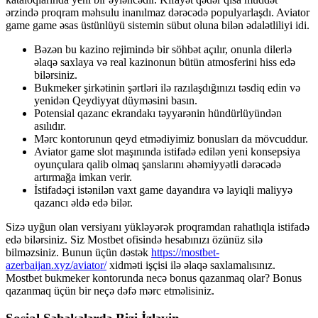
ərzində proqram məhsulu inanılmaz dərəcədə populyarlaşdı. Aviator
game game əsas üstünlüyü sistemin sübut oluna bilən ədalətliliyi idi.
Bəzən bu kazino rejimində bir söhbət açılır, onunla dilerlə
əlaqə saxlaya və real kazinonun bütün atmosferini hiss edə
bilərsiniz.
Bukmeker şirkətinin şərtləri ilə razılaşdığınızı təsdiq edin və
yenidən Qeydiyyat düyməsini basın.
Potensial qazanc ekrandakı təyyarənin hündürlüyündən
asılıdır.
Mərc kontorunun qeyd etmədiyimiz bonusları da mövcuddur.
Aviator game slot maşınında istifadə edilən yeni konsepsiya
oyunçulara qalib olmaq şanslarını əhəmiyyətli dərəcədə
artırmağa imkan verir.
İstifadəçi istənilən vaxt game dayandıra və layiqli maliyyə
qazancı əldə edə bilər.
Sizə uyğun olan versiyanı yükləyərək proqramdan rahatlıqla istifadə
edə bilərsiniz. Siz Mostbet ofisində hesabınızı özünüz silə
bilməzsiniz. Bunun üçün dəstək
https://mostbet-
azerbaijan.xyz/aviator/
xidməti işçisi ilə əlaqə saxlamalısınız.
Mostbet bukmeker kontorunda necə bonus qazanmaq olar? Bonus
qazanmaq üçün bir neçə dəfə mərc etməlisiniz.