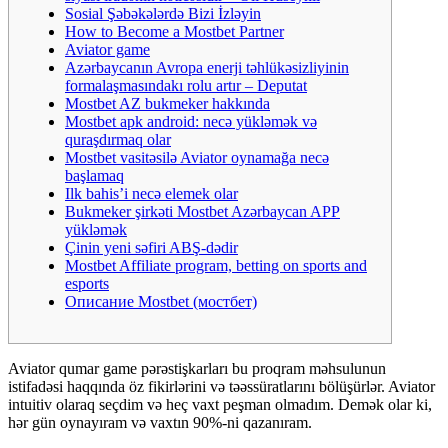
Sosial Şəbəkələrdə Bizi İzləyin
How to Become a Mostbet Partner
Aviator game
Azərbaycanın Avropa enerji təhlükəsizliyinin
formalaşmasındakı rolu artır – Deputat
Mostbet AZ bukmeker hakkında
Mostbet apk android: necə yükləmək və
quraşdırmaq olar
Mostbet vasitəsilə Aviator oynamağa necə
başlamaq
Ilk bahis’i necə elemek olar
Bukmeker şirkəti Mostbet Azərbaycan APP
yükləmək
Çinin yeni səfiri ABŞ-dədir
Mostbet Affiliate program, betting on sports and
esports
Описание Mostbet (мостбет)
Aviator qumar game pərəstişkarları bu proqram məhsulunun
istifadəsi haqqında öz fikirlərini və təəssüratlarını bölüşürlər. Aviator
intuitiv olaraq seçdim və heç vaxt peşman olmadım. Demək olar ki,
hər gün oynayıram və vaxtın 90%-ni qazanıram.