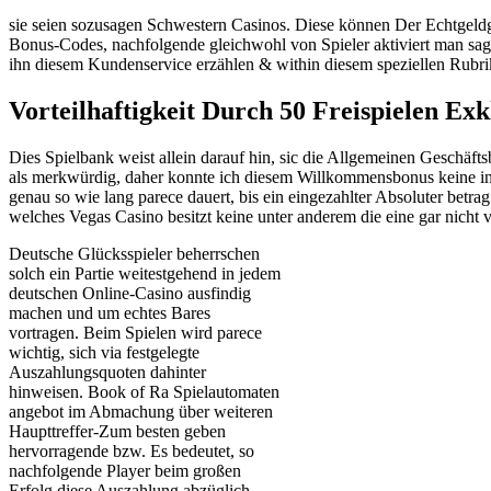
sie seien sozusagen Schwestern Casinos. Diese können Der Echtgeldgut
Bonus-Codes, nachfolgende gleichwohl von Spieler aktiviert man sagt
ihn diesem Kundenservice erzählen & within diesem speziellen Rubr
Vorteilhaftigkeit Durch 50 Freispielen Ex
Dies Spielbank weist allein darauf hin, sic die Allgemeinen Gesch
als merkwürdig, daher konnte ich diesem Willkommensbonus keine int
genau so wie lang parece dauert, bis ein eingezahlter Absoluter betra
welches Vegas Casino besitzt keine unter anderem die eine gar nicht v
Deutsche Glücksspieler beherrschen
solch ein Partie weitestgehend in jedem
deutschen Online-Casino ausfindig
machen und um echtes Bares
vortragen. Beim Spielen wird parece
wichtig, sich via festgelegte
Auszahlungsquoten dahinter
hinweisen. Book of Ra Spielautomaten
angebot im Abmachung über weiteren
Haupttreffer-Zum besten geben
hervorragende bzw. Es bedeutet, so
nachfolgende Player beim großen
Erfolg diese Auszahlung abzüglich