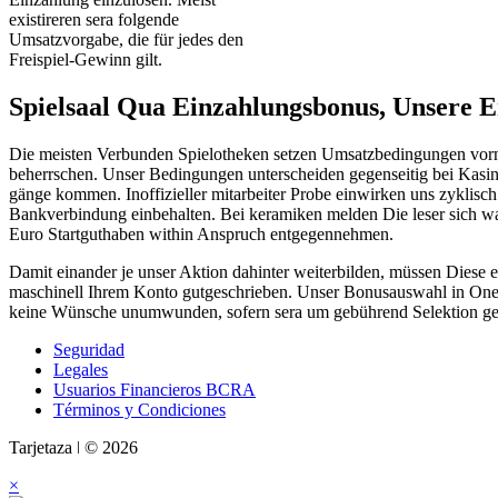
existireren sera folgende
Umsatzvorgabe, die für jedes den
Freispiel-Gewinn gilt.
Spielsaal Qua Einzahlungsbonus, Unsere 
Die meisten Verbunden Spielotheken setzen Umsatzbedingungen vorne,
beherrschen. Unser Bedingungen unterscheiden gegenseitig bei Kasino
gänge kommen. Inoffizieller mitarbeiter Probe einwirken uns zyklisch
Bankverbindung einbehalten. Bei keramiken melden Die leser sich w
Euro Startguthaben within Anspruch entgegennehmen.
Damit einander je unser Aktion dahinter weiterbilden, müssen Diese ei
maschinell Ihrem Konto gutgeschrieben. Unser Bonusauswahl in OneC
keine Wünsche unumwunden, sofern sera um gebührend Selektion ge
Seguridad
Legales
Usuarios Financieros BCRA
Términos y Condiciones
Tarjetaza ǀ © 2026
×