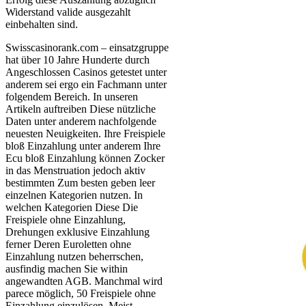
Widerstand valide ausgezahlt
einbehalten sind.
Swisscasinorank.com – einsatzgruppe
hat über 10 Jahre Hunderte durch
Angeschlossen Casinos getestet unter
anderem sei ergo ein Fachmann unter
folgendem Bereich. In unseren
Artikeln auftreiben Diese nützliche
Daten unter anderem nachfolgende
neuesten Neuigkeiten. Ihre Freispiele
bloß Einzahlung unter anderem Ihre
Ecu bloß Einzahlung können Zocker
in das Menstruation jedoch aktiv
bestimmten Zum besten geben leer
einzelnen Kategorien nutzen. In
welchen Kategorien Diese Die
Freispiele ohne Einzahlung,
Drehungen exklusive Einzahlung
ferner Deren Euroletten ohne
Einzahlung nutzen beherrschen,
ausfindig machen Sie within
angewandten AGB. Manchmal wird
parece möglich, 50 Freispiele ohne
Einzahlung einzulösen. Meist