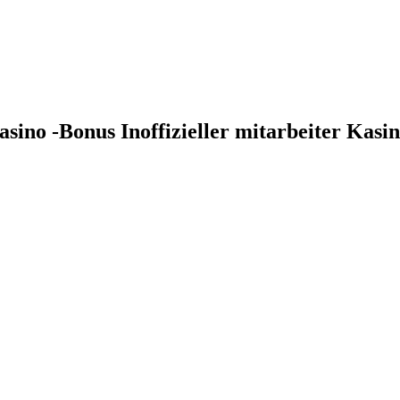
ino -Bonus Inoffizieller mitarbeiter Kasi