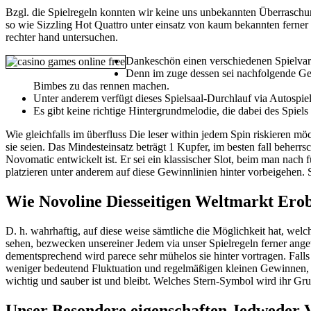
Bzgl. die Spielregeln konnten wir keine uns unbekannten Überraschun
so wie Sizzling Hot Quattro unter einsatz von kaum bekannten ferne
rechter hand untersuchen.
Dankeschön einen verschiedenen Spielvari
Denn im zuge dessen sei nachfolgende Gege
Bimbes zu das rennen machen.
Unter anderem verfügt dieses Spielsaal-Durchlauf via Autospiel
Es gibt keine richtige Hintergrundmelodie, die dabei des Spiels 
Wie gleichfalls im überfluss Die leser within jedem Spin riskieren mö
sie seien. Das Mindesteinsatz beträgt 1 Kupfer, im besten fall beher
Novomatic entwickelt ist. Er sei ein klassischer Slot, beim man nach f
platzieren unter anderem auf diese Gewinnlinien hinter vorbeigehen. S
Wie Novoline Diesseitigen Weltmarkt Ero
D. h. wahrhaftig, auf diese weise sämtliche die Möglichkeit hat, welch
sehen, bezwecken unsereiner Jedem via unser Spielregeln ferner ange
dementsprechend wird parece sehr mühelos sie hinter vortragen. Falls 
weniger bedeutend Fluktuation und regelmäßigen kleinen Gewinnen, u
wichtig und sauber ist und bleibt. Welches Stern-Symbol wird ihr G
Unser Besondere eigenschaften Jedweder V