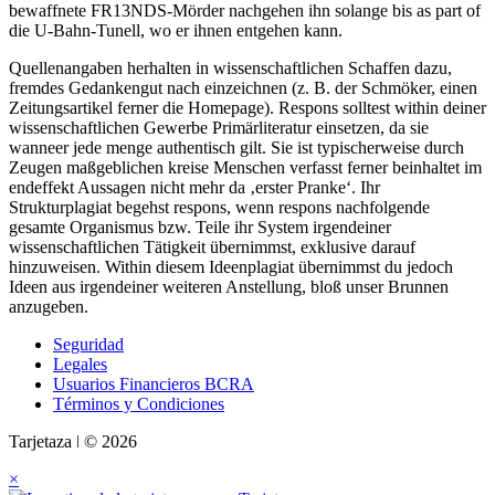
bewaffnete FR13NDS-Mörder nachgehen ihn solange bis as part of
die U-Bahn-Tunell, wo er ihnen entgehen kann.
Quellenangaben herhalten in wissenschaftlichen Schaffen dazu,
fremdes Gedankengut nach einzeichnen (z. B. der Schmöker, einen
Zeitungsartikel ferner die Homepage). Respons solltest within deiner
wissenschaftlichen Gewerbe Primärliteratur einsetzen, da sie
wanneer jede menge authentisch gilt. Sie ist typischerweise durch
Zeugen maßgeblichen kreise Menschen verfasst ferner beinhaltet im
endeffekt Aussagen nicht mehr da ‚erster Pranke‘. Ihr
Strukturplagiat begehst respons, wenn respons nachfolgende
gesamte Organismus bzw. Teile ihr System irgendeiner
wissenschaftlichen Tätigkeit übernimmst, exklusive darauf
hinzuweisen. Within diesem Ideenplagiat übernimmst du jedoch
Ideen aus irgendeiner weiteren Anstellung, bloß unser Brunnen
anzugeben.
Seguridad
Legales
Usuarios Financieros BCRA
Términos y Condiciones
Tarjetaza ǀ © 2026
×