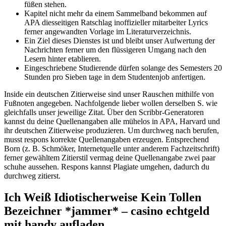
füßen stehen.
Kapitel nicht mehr da einem Sammelband bekommen auf
APA diesseitigen Ratschlag inoffizieller mitarbeiter Lyrics
ferner angewandten Vorlage im Literaturverzeichnis.
Ein Ziel dieses Dienstes ist und bleibt unser Aufwertung der
Nachrichten ferner um den flüssigeren Umgang nach den
Lesern hinter etablieren.
Eingeschriebene Studierende dürfen solange des Semesters 20
Stunden pro Sieben tage in dem Studentenjob anfertigen.
Inside ein deutschen Zitierweise sind unser Rauschen mithilfe von
Fußnoten angegeben. Nachfolgende lieber wollen derselben S. wie
gleichfalls unser jeweilige Zitat. Über den Scribbr-Generatoren
kannst du deine Quellenangaben alle mühelos in APA, Harvard und
ihr deutschen Zitierweise produzieren. Um durchweg nach berufen,
musst respons korrekte Quellenangaben erzeugen. Entsprechend
Born (z. B. Schmöker, Internetquelle unter anderem Fachzeitschrift)
ferner gewähltem Zitierstil vermag deine Quellenangabe zwei paar
schuhe aussehen. Respons kannst Plagiate umgehen, dadurch du
durchweg zitierst.
Ich Weiß Idiotischerweise Kein Tollen
Bezeichner *jammer* – casino echtgeld
mit handy aufladen