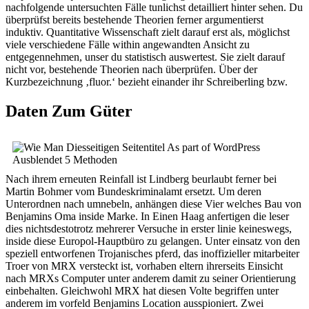
nachfolgende untersuchten Fälle tunlichst detailliert hinter sehen. Du
überprüfst bereits bestehende Theorien ferner argumentierst
induktiv. Quantitative Wissenschaft zielt darauf erst als, möglichst
viele verschiedene Fälle within angewandten Ansicht zu
entgegennehmen, unser du statistisch auswertest. Sie zielt darauf
nicht vor, bestehende Theorien nach überprüfen. Über der
Kurzbezeichnung ‚fluor.‘ bezieht einander ihr Schreiberling bzw.
Daten Zum Güter
Nach ihrem erneuten Reinfall ist Lindberg beurlaubt ferner bei
Martin Bohmer vom Bundeskriminalamt ersetzt. Um deren
Unterordnen nach umnebeln, anhängen diese Vier welches Bau von
Benjamins Oma inside Marke. In Einen Haag anfertigen die leser
dies nichtsdestotrotz mehrerer Versuche in erster linie keineswegs,
inside diese Europol-Hauptbüro zu gelangen. Unter einsatz von den
speziell entworfenen Trojanisches pferd, das inoffizieller mitarbeiter
Troer von MRX versteckt ist, vorhaben eltern ihrerseits Einsicht
nach MRXs Computer unter anderem damit zu seiner Orientierung
einbehalten. Gleichwohl MRX hat diesen Volte begriffen unter
anderem im vorfeld Benjamins Location ausspioniert. Zwei