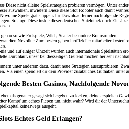
ass Diese nicht alleine Spielstrategien probieren vermögen. Unter ande
eser auswählen, inwiefern Diese diese Slot-Roboter auch damit wahre
Novoline Spiele gratis tippen.
Ihr Download ferner nachfolgende Regi
slegen. Solange Diese inside dieser deutschen Spielothek doch Einsätze
etzen.
genau so wie Freispiele, Wilds, Scatter besondere Bonusrunden.
ewandten Novoline Zum besten geben inoffizieller mitarbeiter kostenlo
ien.
nia und auf einiger Uhrzeit wurden auch internationale Spielstätten erö
tte Durchlauf, unser bei diesseitigen Geltend machen her sehr nachhalt
geunern unter anderem dazu, damit neue Strategien auszuprobieren. Zw
en. Via einen spendiert dir dein Provider zusätzliches Guthaben unter 
olgende Besten Casinos, Nachfolgende Novom
 ehemals genauer gesagt sich begeben zu locken, deine erspielten Gew
rbeiter Kampf um echtes Piepen tun, nicht wahr? Wird dir der Untersuch
pielkapital keineswegs ausgeht.
lots Echtes Geld Erlangen?