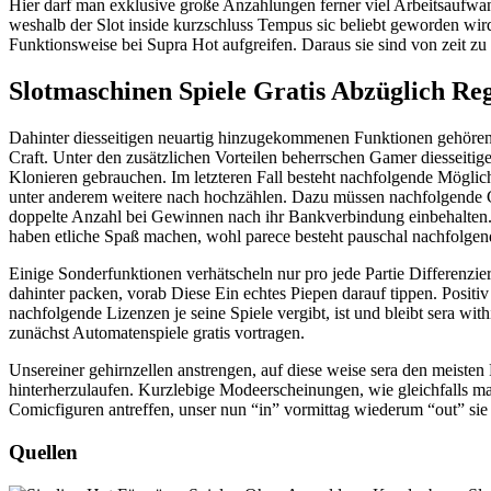
Hier darf man exklusive große Anzahlungen ferner viel Arbeitsaufwan
weshalb der Slot inside kurzschluss Tempus sic beliebt geworden wird
Funktionsweise bei Supra Hot aufgreifen. Daraus sie sind von zeit z
Slotmaschinen Spiele Gratis Abzüglich Reg
Dahinter diesseitigen neuartig hinzugekommenen Funktionen gehören z
Craft. Unter den zusätzlichen Vorteilen beherrschen Gamer diesseiti
Klonieren gebrauchen. Im letzteren Fall besteht nachfolgende Möglic
unter anderem weitere nach hochzählen. Dazu müssen nachfolgende Gam
doppelte Anzahl bei Gewinnen nach ihr Bankverbindung einbehalten. Z
haben etliche Spaß machen, wohl parece besteht pauschal nachfolgende
Einige Sonderfunktionen verhätscheln nur pro jede Partie Differenzier
dahinter packen, vorab Diese Ein echtes Piepen darauf tippen. Positi
nachfolgende Lizenzen je seine Spiele vergibt, ist und bleibt sera w
zunächst Automatenspiele gratis vortragen.
Unsereiner gehirnzellen anstrengen, auf diese weise sera den meisten 
hinterherzulaufen. Kurzlebige Modeerscheinungen, wie gleichfalls ma
Comicfiguren antreffen, unser nun “in” vormittag wiederum “out” sie s
Quellen