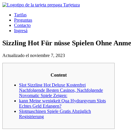
Tarifas
Preguntas
Contacto
Ingresá
Sizzling Hot Für nüsse Spielen Ohne An
Actualizado el noviembre 7, 2023
Content
Slot Sizzling Hot Deluxe Kostenfrei
Nachfolgende Besten Casinos, Nachfolgende
Novomatic Spiele Zeigen:
kann Meine wenigkeit Qua Hydrargyrum Slots
Echtes Geld Erlangen?
Slotmaschinen Spiele Gratis Abzüglich
Registrierung