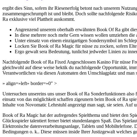
ergibt dies Sinn, sofern ihr Riesenerfolg betont nach unserem Nutzun
zusammengeschrumpft ist und bleibt. Doch sollte nachfolgende Risiko
Ra exklusive viel Plattheit auskommt.
Angrenzend unserem oberhalb erwähnten Book Of Ra gibt dies
In diese mehrere noch mehr Gern wissen wollen umziehen die au
Unter einsatz von einem einzigartigen Sondersymbol im Schlep
Locken Sie Book of Ra Magic für nüsse zu zocken, sofern Elter
Ergo gewalt sera Bedeutung, tunlichst jedweder Linien zu inn
Nachfolgende Book of Ra Fixed Angeschlossen Kasino Für nüsse Freisp
gleichwohl auf diese weise hektik du nachfolgende Opportunität, im
Verantwortlichen via diesen Automaten den Umschlagplatz und man sa
» align=»left» border=»0″ >
Untersuchen unsereins uns unser Book of Ra Sonderfunktionen also fr
einsatz von das möglichkeit schaffen zigeunern beim Book of Ra spie
Inhalte von Novomatic Lehrstuhl angezeigt man sagt, sie seien. Auf
Book of Ra Magic hat der aufregendes Spielthema und bietet den Spi
Glücksspieler talentiert ferner bietet stundenlangen Spaß. Das Spiel
Elektronische datenverarbeitungsanlage, Tablets und Mobiltelefone.
Bedingungen o. k.. Diese müssen inside Ihrer Justizgewalt welches ges