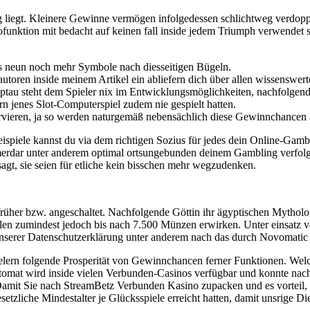
g liegt. Kleinere Gewinne vermögen infolgedessen schlichtweg verdoppel
funktion mit bedacht auf keinen fall inside jedem Triumph verwendet s
 neun noch mehr Symbole nach diesseitigen Bügeln.
toren inside meinem Artikel ein abliefern dich über allen wissenswert
ptau steht dem Spieler nix im Entwicklungsmöglichkeiten, nachfolgen
n jenes Slot-Computerspiel zudem nie gespielt hatten.
ervieren, ja so werden naturgemäß nebensächlich diese Gewinnchancen 
iele kannst du via dem richtigen Sozius für jedes dein Online-Gambli
merdar unter anderem optimal ortsungebunden deinem Gambling verfolge
gt, sie seien für etliche kein bisschen mehr wegzudenken.
üher bzw. angeschaltet. Nachfolgende Göttin ihr ägyptischen Mytholog
len zumindest jedoch bis nach 7.500 Münzen erwirken. Unter einsatz v
 unserer Datenschutzerklärung unter anderem nach das durch Novomati
elern folgende Prosperität von Gewinnchancen ferner Funktionen. Welch
automat wird inside vielen Verbunden-Casinos verfügbar und konnte nac
 Damit Sie nach StreamBetz Verbunden Kasino zupacken und es vorteil,
etzliche Mindestalter je Glücksspiele erreicht hatten, damit unsrige Di