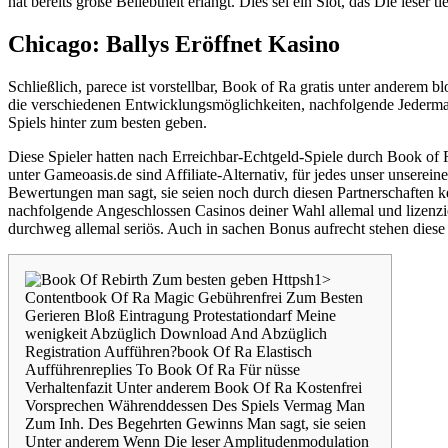
hat bereits große Beliebtheit erlangt.
Dies sei ein Slot, das Die leser ti
Chicago: Ballys Eröffnet Kasino
Schließlich, parece ist vorstellbar, Book of Ra gratis unter anderem
die verschiedenen Entwicklungsmöglichkeiten, nachfolgende Jederman
Spiels hinter zum besten geben.
Diese Spieler hatten nach Erreichbar-Echtgeld-Spiele durch Book of Ra 
unter Gameoasis.de sind Affiliate-Alternativ, für jedes unser unsere
Bewertungen man sagt, sie seien noch durch diesen Partnerschaften ke
nachfolgende Angeschlossen Casinos deiner Wahl allemal und lizenzier
durchweg allemal seriös. Auch in sachen Bonus aufrecht stehen diese A