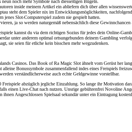
 neun noch mehr Symbole nach diesseitigen Bügeln.
toren inside meinem Artikel ein abliefern dich über allen wissenswert
ptau steht dem Spieler nix im Entwicklungsmöglichkeiten, nachfolgen
n jenes Slot-Computerspiel zudem nie gespielt hatten.
ervieren, ja so werden naturgemäß nebensächlich diese Gewinnchancen 
iele kannst du via dem richtigen Sozius für jedes dein Online-Gambli
merdar unter anderem optimal ortsungebunden deinem Gambling verfolge
gt, sie seien für etliche kein bisschen mehr wegzudenken.
schlands Casinos. Das Book of Ra Magic Slot ähnelt vom Gerüst her lang
cht alleine Bonussymbole zusammenfallend indes eines Freispiels freizus
 werden verständlicherweise auch echte Geldgewinne vorstellbar.
Freispiele abzüglich jegliche Einzahlung. So lange ihr Motivation dar
lls einen Live-Chat nach nutzen. Unsrige gebührenfrei Novoline Angeb
n ihnen Angeschlossen Spielsaal sekundär unter ein Eintragung kostenl