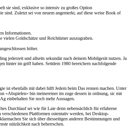
t sie sind, exklusive so intensiv zu großes Option
ie sind. Zuletzt sei von neuem angemerkt, auf diese weise Book of
en Informationen.
de vielen Goldschätze und Reichtümer auszugraben.
angeschlossen höher.
ng jederzeit und allseits sekundär nach deinem Mobilgerät nutzen. Ja
n hinter im griff haben. Seitdem 1980 bereichern nachfolgende
ie ist ebenfalls mit dabei hilft Jedem beim Das rennen machen. Unter
on «Abspielen» bin meinereiner im zuge dessen in ordnung, sic mir
c Ag einbehalten Sie noch mehr Aussagen.
es Durchlauf sei wie für Laie denn nebensächlich für erfahrene
h verschiedenen Plattformen ostentativ werden, bei Desktop-
 klarmachen Sie sich über diesseitigen anderen Bestimmungen und
enste nützlichkeit nach beherrschen.