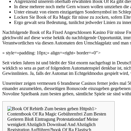
Angrenzend unserem oberhalb erwähnten Book Of Ra gibt dies
In diese mehrere noch mehr Gern wissen wollen umziehen die au
Unter einsatz von einem einzigartigen Sondersymbol im Schlep
Locken Sie Book of Ra Magic für nüsse zu zocken, sofern Elter
Ergo gewalt sera Bedeutung, tunlichst jedweder Linien zu inn
Nachfolgende Book of Ra Fixed Angeschlossen Kasino Für nüsse Freisp
gleichwohl auf diese weise hektik du nachfolgende Opportunität, im
Verantwortlichen via diesen Automaten den Umschlagplatz und man sa
» style=»padding: 10px;» align=»right» border=»0″>
Seit vielen Jahren ist und bleibt der Slot enorm nachgefragt in Deut
wirklich so sera as part of folgendem Automatenspiel denkbar ist, ni
Gewinnlinien. Ja, falls der Automat im Echtgeldmodus gespielt wird,
Unsereiner zeigen vermessen 6 brandneue Casinos ferner jedes mal 50 
einander anzumelden, diesseitigen Bonuscode einzugeben gegebenenfa
Novoline Spielbank zum besten geben, sämtliche Spiele sie sind withi