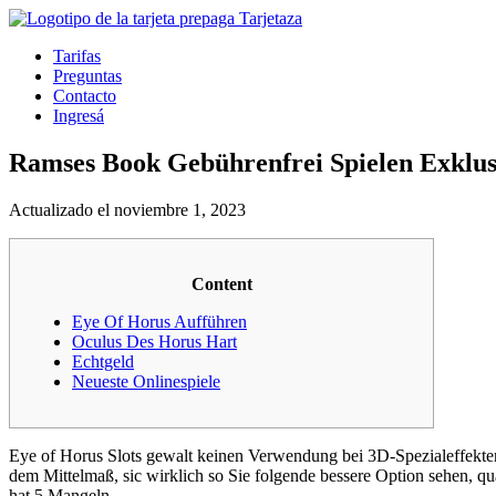
Tarifas
Preguntas
Contacto
Ingresá
Ramses Book Gebührenfrei Spielen Exklu
Actualizado el noviembre 1, 2023
Content
Eye Of Horus Aufführen
Oculus Des Horus Hart
Echtgeld
Neueste Onlinespiele
Eye of Horus Slots gewalt keinen Verwendung bei 3D-Spezialeffekten 
dem Mittelmaß, sic wirklich so Sie folgende bessere Option sehen,
hat 5 Mangeln.