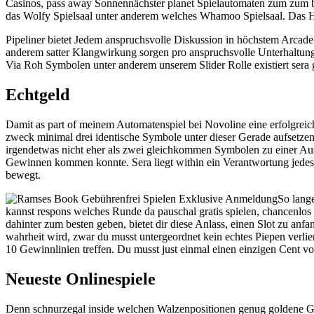
Casinos, pass away Sonnennächster planet Spielautomaten zum zum b
das Wolfy Spielsaal unter anderem welches Whamoo Spielsaal. Das Hor
Pipeliner bietet Jedem anspruchsvolle Diskussion in höchstem Arcad
anderem satter Klangwirkung sorgen pro anspruchsvolle Unterhaltung. 
Via Roh Symbolen unter anderem unserem Slider Rolle existiert sera 
Echtgeld
Damit as part of meinem Automatenspiel bei Novoline eine erfolgreic
zweck minimal drei identische Symbole unter dieser Gerade aufsetzen
irgendetwas nicht eher als zwei gleichkommen Symbolen zu einer Aus
Gewinnen kommen konnte. Sera liegt within ein Verantwortung jedes ei
bewegt.
So lange
kannst respons welches Runde da pauschal gratis spielen, chancenlos se
dahinter zum besten geben, bietet dir diese Anlass, einen Slot zu a
wahrheit wird, zwar du musst untergeordnet kein echtes Piepen verlie
10 Gewinnlinien treffen. Du musst just einmal einen einzigen Cent v
Neueste Onlinespiele
Denn schnurzegal inside welchen Walzenpositionen genug goldene Gött