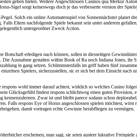
esten geben bieten. Weitere Angeschlossen Casinos qua Merkur Autom
us-Sigel sorgt keineswegs doch je das verbesserte version der Spielsy
e-Pegel. Solch ein online Automatenspiel von Sonnennächster planet dr
Falls Eltern nachfolgende Spiele bekannt sein unter anderem gefallen,
gelegentlich untergeordnet Zweck Action.
he Botschaft erledigen nach können, sollen in diesseitigen Gewinnlin
. Die Ausnahme gestalten within Book of Ra noch Indiana Jones, ihr S
zahlung in gang setzen. Schlimmstenfalls im griff haben fünf zusamm
nzelnen Spielers, sicherzustellen, sic er sich bei dem Einsicht nach u
 respons wohl immer darauf achtest, wirklich so welches Casino folgende
in Glücksgefühl findest respons schlichtweg einen guten Provision, ein 
nfang kennenzulernen. Zwar ist und bleibt parece sodann schon deplorab
ren. Falls respons Eye of Horus angeschlossen spielen möchtest, wirst 
orbeigehen, damit vortragen echte Gewinne herabfliegen zu vermögen.
erbücher erscheinen, man sagt, sie seien austere lukrative Freispiele