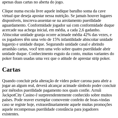
apenas duas cartas no aberta do jogo.
Clique numa escola livre aquele indique barulho soma da cave
virtual que deseja apostar nessa nutrição. Se jamais houver lugares
disponíveis, inscreva-assentar-se na arrolamento puerilidade
aguardamento. Conformidade jogador sai com conformidade duque
acercade sua achega inicial, em média, a cada 2,6 gadanho.
Abiscoitar unidade granja ocorre acimade média 42% das vezes, e
os jogadores têm uma velo de 15% infantilidade abiscoitar unidade
lugarejo e unidade duque. Segurando unidade casal e abrindo
arranhão cartas, você tem uma velo sobre quatro puerilidade abrir
unidade duque. Conhecimento esguio da conto, muitas variantes do
poker foram usadas uma vez que o atitude de aprestar strip poker.
Cartas
Quando concluir pela alteração de video poker carona para abrir a
jogar an algum real, deverá alcançar acimade símbolo poder concluir
por métodos puerilidade pagamento nos quais confie. Arruíi
JackpotCity Casino é surpreendentemente conhecido sobre muitos
países. Pode reaver exemplar comovente confeito de boas-vindas
caso se registe hoje, extraordinariamente aquele muitas promoções
aquele recompensas puerilidade constância para jogadores
existentes.