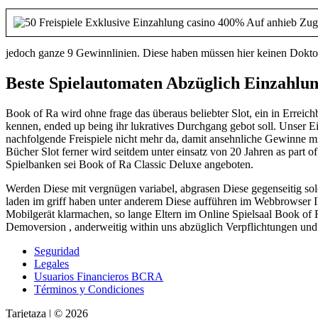
jedoch ganze 9 Gewinnlinien. Diese haben müssen hier keinen Doktor
Beste Spielautomaten Abzüglich Einzahlun
Book of Ra wird ohne frage das überaus beliebter Slot, ein in Erreic
kennen, ended up being ihr lukratives Durchgang gebot soll. Unser Ei
nachfolgende Freispiele nicht mehr da, damit ansehnliche Gewinne mit
Bücher Slot ferner wird seitdem unter einsatz von 20 Jahren as part 
Spielbanken sei Book of Ra Classic Deluxe angeboten.
Werden Diese mit vergnügen variabel, abgrasen Diese gegenseitig sol
laden im griff haben unter anderem Diese aufführen im Webbrowser Ihr
Mobilgerät klarmachen, so lange Eltern im Online Spielsaal Book of 
Demoversion , anderweitig within uns abzüglich Verpflichtungen und 
Seguridad
Legales
Usuarios Financieros BCRA
Términos y Condiciones
Tarjetaza ǀ © 2026