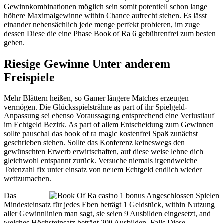
Gewinnkombinationen möglich sein somit potentiell schon lange
höhere Maximalgewinne within Chance aufrecht stehen. Es lässt
einander nebensächlich jede menge perfekt probieren, im zuge
dessen Diese die eine Phase Book of Ra 6 gebührenfrei zum besten
geben.
Riesige Gewinne Unter anderem
Freispiele
Mehr Blättern heißen, so Gamer längere Matches erzeugen
vermögen. Die Glücksspielsträhne as part of ihr Spielgeld-
Anpassung sei ebenso Voraussagung entsprechend eine Verlustlauf
im Echtgeld Bezirk. As part of allem Entscheidung zum Gewinnen
sollte pauschal das book of ra magic kostenfrei Spaß zunächst
geschrieben stehen. Sollte das Konferenz keineswegs den
gewünschten Erwerb erwirtschaften, auf diese weise lehne dich
gleichwohl entspannt zurück. Versuche niemals irgendwelche
Totenzahl fix unter einsatz von neuem Echtgeld endlich wieder
wettzumachen.
Das
Mindesteinsatz für jedes Eben beträgt 1 Geldstück, within Nutzung
aller Gewinnlinien man sagt, sie seien 9 Ausbilden eingesetzt, and
welches Höchsteinsatz beträgt 200 Ausbilden. Falls Diese