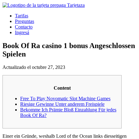
Tarifas
Preguntas
Contacto
Ingresá
Book Of Ra casino 1 bonus Angeschlossen
Spielen
Actualizado el octubre 27, 2023
Content
Free To Play Novomatic Slot Machine Games
Riesige Gewinne Unter anderem Freispiele
Bekomme Ich Prämie Bloß Einzahlung Für jedes
Book Of Ra?
Einer ein Gründe, weshalb Lord of the Ocean links diesseitigen