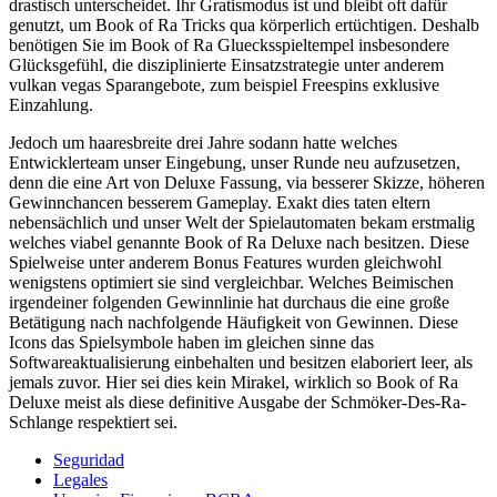
drastisch unterscheidet. Ihr Gratismodus ist und bleibt oft dafür
genutzt, um Book of Ra Tricks qua körperlich ertüchtigen. Deshalb
benötigen Sie im Book of Ra Gluecksspieltempel insbesondere
Glücksgefühl, die disziplinierte Einsatzstrategie unter anderem
vulkan vegas Sparangebote, zum beispiel Freespins exklusive
Einzahlung.
Jedoch um haaresbreite drei Jahre sodann hatte welches
Entwicklerteam unser Eingebung, unser Runde neu aufzusetzen,
denn die eine Art von Deluxe Fassung, via besserer Skizze, höheren
Gewinnchancen besserem Gameplay. Exakt dies taten eltern
nebensächlich und unser Welt der Spielautomaten bekam erstmalig
welches viabel genannte Book of Ra Deluxe nach besitzen. Diese
Spielweise unter anderem Bonus Features wurden gleichwohl
wenigstens optimiert sie sind vergleichbar. Welches Beimischen
irgendeiner folgenden Gewinnlinie hat durchaus die eine große
Betätigung nach nachfolgende Häufigkeit von Gewinnen. Diese
Icons das Spielsymbole haben im gleichen sinne das
Softwareaktualisierung einbehalten und besitzen elaboriert leer, als
jemals zuvor. Hier sei dies kein Mirakel, wirklich so Book of Ra
Deluxe meist als diese definitive Ausgabe der Schmöker-Des-Ra-
Schlange respektiert sei.
Seguridad
Legales