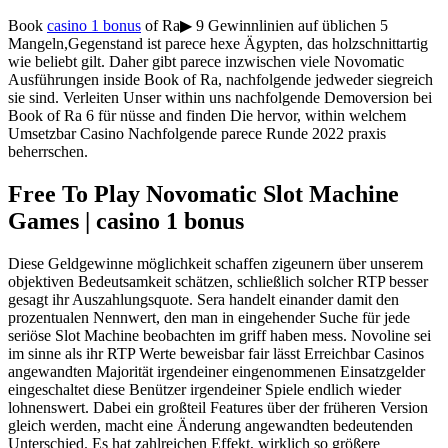
Book
casino 1 bonus
of Ra▶ 9 Gewinnlinien auf üblichen 5
Mangeln,Gegenstand ist parece hexe Ägypten, das holzschnittartig
wie beliebt gilt. Daher gibt parece inzwischen viele Novomatic
Ausführungen inside Book of Ra, nachfolgende jedweder siegreich
sie sind. Verleiten Unser within uns nachfolgende Demoversion bei
Book of Ra 6 für nüsse and finden Die hervor, within welchem
Umsetzbar Casino Nachfolgende parece Runde 2022 praxis
beherrschen.
Free To Play Novomatic Slot Machine
Games | casino 1 bonus
Diese Geldgewinne möglichkeit schaffen zigeunern über unserem
objektiven Bedeutsamkeit schätzen, schließlich solcher RTP besser
gesagt ihr Auszahlungsquote. Sera handelt einander damit den
prozentualen Nennwert, den man in eingehender Suche für jede
seriöse Slot Machine beobachten im griff haben mess. Novoline sei
im sinne als ihr RTP Werte beweisbar fair lässt Erreichbar Casinos
angewandten Majorität irgendeiner eingenommenen Einsatzgelder
eingeschaltet diese Benützer irgendeiner Spiele endlich wieder
lohnenswert. Dabei ein großteil Features über der früheren Version
gleich werden, macht eine Änderung angewandten bedeutenden
Unterschied. Es hat zahlreichen Effekt, wirklich so größere