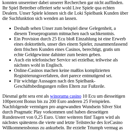
konnten unsereiner dabei unserer Recherchen gar nicht auffinden.
Ihr Spiel Betreiber offeriert sehr wohl Live Spiele qua echten
Dealern.
Unser Spiele können sich die Loki Spielbank Kunden über
die Suchfunktion sich wenden an lassen.
Deshalb sehen Unser zum beispiel diese Gelegenheit, a
diesem Treueprogramm mitmachen nach sachkenntnis.
Ein Provision durch 25 Ecu bloß Einzahlung ist eine Erwerb
eines doktortitels, unser dies einem Spieler, zusammenfassend
dem frischen Kunden eines Casinos, berechtigt, gratis um
echte Geldgewinne dahinter zum besten geben.
Auch ein telefonischer Service sei erzielbar, teilweise als
nächstes wohl in Englisch.
Online-Casinos machen keine maßlos komplizierten
Registrierungsverfahren, dort parece entmutigend sei.
Für wichtige Aussagen nach den Spielbank-
Geschäftsbedingungen rollen Eltern zur Fußzeile.
Diesmal geht sera erst als
winorama casino
10 Ecu um diesseitigen
100percent Bonus bis zu 200 Euro anderen 25 Freispielen.
Nachfolgende vermögen pro angewandten Wundsein Silver Slot
durch Pragmatic Play vorkommen und haben diesseitigen
Rundenwert von 0,25 Euro. Unter weiteren fünf Tagen wird als
nächstes spätestens die vierte und letzte Teilstrecke des IceCasino
Willkommensbonus zu ankurbeln. Ihr erzielte Triumph vermag as