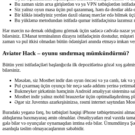
Bu zaman sizin arxa girişlərdən və ya VPN tətbiqlərdən istifadə
Siz yalnız oyun masa üçün pul qazanmaq, həm də dostlar əldə edə
Bir kliklə istədiyiniz yerdən daxil olaraq mərclər edə bilmək üç
Bu yükləmə metodundan istifadə qumar istifadəçisinə lazımsız 
Hər mərcin nə demək olduğunu görmək üçün sadəcə cədvələ nəzər yetirin
bilərsiniz. EManat terminalının dizaynı istifadəçinin dostudur, müştəri
zaman və pul itkisi olmadan bütün ödənişləri anında etməyə imkan ver
Aviator Hack – oyunu sındırmaq mümkündürmü?
Bütün yeni istifadəçiləri başlanğıcda ilk depozitlərinə gözəl xoş gəl
bilərsiniz.
Məsələn, siz Mostbet indir dən oyun öncəsi və ya canlı, tək və ya
Pul çıxarmaq üçün oyunçu bir neçə sadə addımı yerinə yetirməli
Bukmeyker şirkətinin həmçinin Android əməliyyat sisteminə sah
Mostbet indir yalnız mobil brauzerlər üçün optimallaşdırılmış p
Əgər siz Juventus azarkeşisinizsə, rəsmi internet saytından Mos
Buradakı yeganə fərq, bu tətbiqləri həqiqi iPhone tətbiqetməsini alm
aldıqlarına baxmayaraq əmin olmalılar. Əməliyyatları real vaxtda tama
gələ bilər və oyunçular oynamaqdan imtina edə bilər. Ümumdünya Şəbə
asanlıqla təslim olmayacaqlarının səbəbidir.