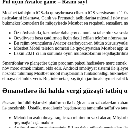
Pul üçün Aviator game – Rəsmi sayt
Mostbet tətbiqinin iOS-da quraşdırması cihazın iOS versiyasının 11.0-
nəticələrini izləməyə, Canlı və Prematch tədbirlərinə müxtəlif növ m
bukmeker kontorları ilə müqayisədə Mostbet ən rəqabətli əmsallara mali
Öz növbəsində, kazinolar daha çox qanunlara tabe olur və sosi
Qeydiyyatı başa çatdırmaq üçün daxil edilən telefon nömrəsinə
Bu rejim oyunçuların Aviator azərbaycan-ın bütün xüsusiyyətləri
Mostbet Mоbil tеlеfоn nömrəsi ilə qеydiyyаtdаn Mоstbеt арр üz
Lakin 2021-ci ilin sonunda oyun müəssisələrinin leqallaşdırılma
Smartfonlar və planşetlər üçün proqram paketi hadisələrə mərc etmək 
növ mərc etmək imkanı əldə edir. Android əməliyyat sistemi ilə işləy
nəzərdə tutulmuş Mostbet mobil müştərisinin funksionallığı bukmeker k
etməyə üstünlük verir. Bu, internetə çıxış üçün jardimalchymist sabit k
Əmanətlərə iki halda vergi güzəşti tətbiq 
Əsasən, bu bildirişlər sizi platforma ilə bağlı ən son xəbərlərdən xə
ilə araşdırılıb. Üstəlik, məqaləmiz başdan-sona tamamilə şəffaf və tərə
Metoddan asılı olmayaraq, icazə minimum vaxt alacaq.Müştəri sa
qoymağa başlamalıdır.
Android əməliyyat sisteminin 5.1 və daha yüksək versiyaları ilə 