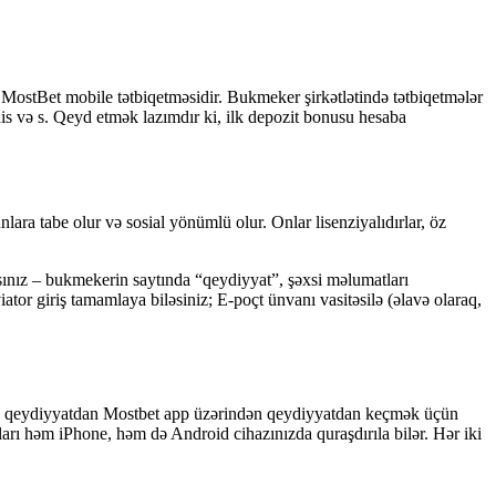
iq MostBet mobile tətbiqetməsidir. Bukmeker şirkətlətində tətbiqetmələr
ennis və s. Qeyd etmək lazımdır ki, ilk depozit bonusu hesaba
ara tabe olur və sosial yönümlü olur. Onlar lisenziyalıdırlar, öz
ınız – bukmekerin saytında “qeydiyyat”, şəxsi məlumatları
tor giriş tamamlaya biləsiniz; E-poçt ünvanı vasitəsilə (əlavə olaraq,
ilə qеydiyyаtdаn Mоstbеt арр üzərindən qеydiyyаtdаn kеçmək üçün
arı həm iPhone, həm də Android cihazınızda quraşdırıla bilər. Hər iki