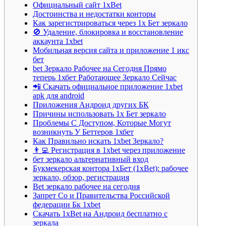
Официальный сайт 1xBet
Достоинства и недостатки конторы
Как зарегистрироваться через 1x Бет зеркало
🚫 Удаление, блокировка и восстановление
аккаунта 1xbet
Мобильная версия сайта и приложение 1 икс
бет
bet Зеркало Рабочее на Сегодня Прямо
теперь 1хбет Работающее Зеркало Сейчас
📲 Скачать официальное приложение 1xbet
apk для android
Приложения Андроид других БК
Причины использовать 1x Бет зеркало
Проблемы С Доступом, Которые Могут
возникнуть У Беттеров 1хбет
Как Правильно искать 1xbet Зеркало?
👨‍💻 Регистрация в 1xbet через приложение
бет зеркало альтернативный вход
Букмекерская контора 1хБет (1xBet): рабочее
зеркало, обзор, регистрация
Bet зеркало рабочее на сегодня
Запрет Со и Правительства Российской
федерации Бк 1xbet
Скачать 1xBet на Андроид бесплатно с
зеркала