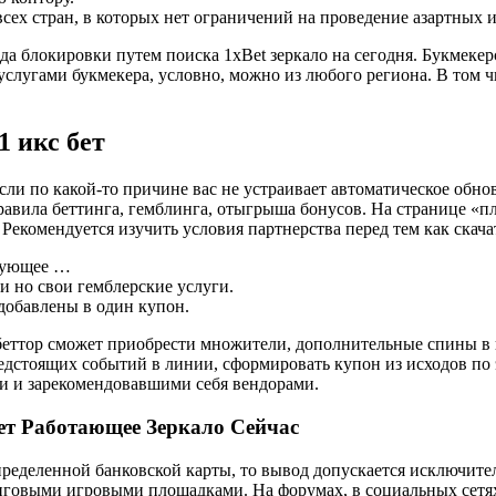
сех стран, в которых нет ограничений на проведение азартных и
да блокировки путем поиска 1xBet зеркало на сегодня. Букмеке
 услугами букмекера, условно, можно из любого региона. В том
 икс бет
ли по какой-то причине вас не устраивает автоматическое обнов
равила беттинга, гемблинга, отыгрыша бонусов. На странице «
 Рекомендуется изучить условия партнерства перед тем как скача
ирующее …
 но свои гемблерские услуги.
 добавлены в один купон.
е беттор сможет приобрести множители, дополнительные спины 
едстоящих событий в линии, сформировать купон из исходов по 
 и зарекомендовавшими себя вендорами.
бет Работающее Зеркало Сейчас
определенной банковской карты, то вывод допускается исключител
инговыми игровыми площадками. На форумах, в социальных сетях