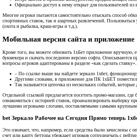
Официально доступ к нему открыт для пользователей из в
Многие игроки пытаются самостоятельно отыскать способ обхо
спортивных ставок, так и азартных развлечений. Пользоваться
(охота и рыбалка, краш-игры и т.д.).
Мобильная версия сайта и приложение 1
Кроме того, вы можете обновить 1хБет приложение вручную, ес
букмекера и скачать последнюю версию софта. Описываются п
вопросы игроков адаптированы в разделе «как сделать ставку».
– По ссылке выше вы найдете зеркало 1хбет, функцион
Другими словами, в приложение для ПК 1хБЕТ поместили
Так называется цепочка из нескольких событий, которые
Отдельной ссылкой предлагается посетить промо-магазин, гд
ознакомиться с историей ставок, проанализировать выборку пр
лучшими игровыми слотами, поставляемыми самыми крупными
bet Зеркало Рабочее на Сегодня Прямо теперь 1х
Это означает, что, например, если средства были зачислены с 
счет или карту беттора убеждает игроков сотрудничать с рейт