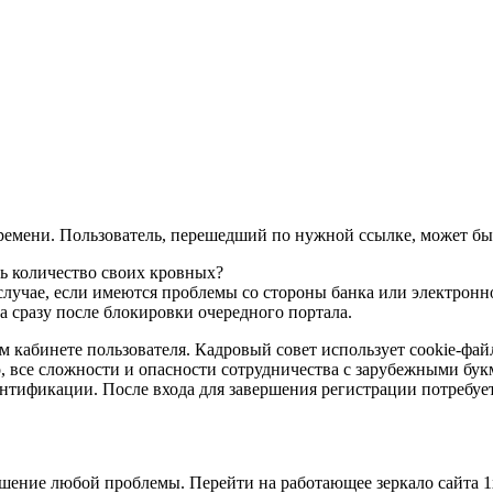
ремени. Пользователь, перешедший по нужной ссылке, может быт
ь количество своих кровных?
случае, если имеются проблемы со стороны банка или электронн
 сразу после блокировки очередного портала.
 кабинете пользователя. Кадровый совет использует cookie-фай
о, все сложности и опасности сотрудничества с зарубежными бук
ентификации. После входа для завершения регистрации потребуе
шение любой проблемы. Перейти на работающее зеркало сайта 1хб