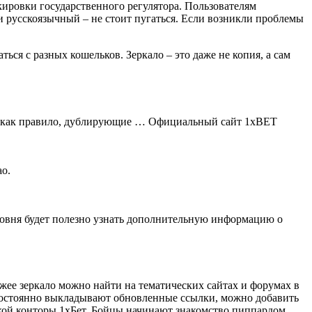
ировки государственного регулятора. Пользователям
и русскоязычный – не стоит пугаться. Если возникли проблемы
ться с разных кошельков. Зеркало – это даже не копия, а сам
ты, как правило, дублирующие … Официальный сайт 1xBET
ао.
ровня будет полезно узнать дополнительную информацию о
вежее зеркало можно найти на тематических сайтах и форумах в
е постоянно выкладывают обновленные ссылки, можно добавить
рской конторы 1хБет. Бойцы начинают знакомство пиппардом