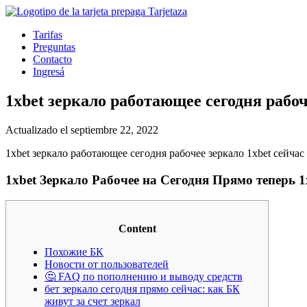
Tarifas
Preguntas
Contacto
Ingresá
1xbet зеркало работающее сегодня рабоч
Actualizado el septiembre 22, 2022
1xbet зеркало работающее сегодня рабочее зеркало 1xbet сейчас
1xbet Зеркало Рабочее на Сегодня Прямо теперь 
Content
Похожие БК
Новости от пользователей
🤔 FAQ по пополнению и выводу средств
бет зеркало сегодня прямо сейчас: как БК
живут за счет зеркал