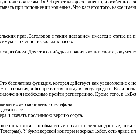
туп пользователям. 1xBet ценит каждого клиента, и особенно 
тывать при пополнении кошелька. Что касается того, какое именн
ских прав. Заголовок с таким названием имеется в статье не пр
симум в течение нескольких часов.
 служебном. Для этого нибудь отправить копии своих документо
 Это бесплатная функция, которая действует как уведомление с
 на события, и беспрепятственному выводу средств. Если пользо
 приложения необходимо пройти регистрацию. Кроме того, в 1xB
альный номер мобильного телефона.
десяти лет.
кера и скачать последнюю версию софта.
мошенники хотят вас обмануть и похитить личные данные, пока в
Телеграм). У букмекерской конторы и зеркал 1хбет, есть яркие 