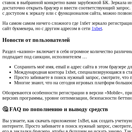
ставок в выбранной конкретно вами зарубежной БК. Зеркала и
достаточно открыть браузер и ввести соответствующий запрос.
с доступом к зеркалу или с функционалом сайта, можно позво
На самом самом ничего сложного где 1хбет зеркало регистрация 
сайт букмекера, но с другим адресом в сети
1xbet
.
Новости от пользователей
Раздел «казино» включает в себя огромное количество разли
подпадает под санкции, исполнителем …
Сохранить моё имя, email и адрес сайта в этом браузере
Международная контора 1xbet, специализирующаяся в став
Просто забиваете в поиск нужный запрос, смотрите, что 
Многие знают, что на сегодня игровых платформ большое
Обозреваются особенности регистрации в версии «Mobile», пр
версиях программы, уровне оптимизации, безопасности беттинг
🤔 FAQ по пополнению и выводу средств
Вы узнаете, как скачать приложение 1xBet, как создать учетную
интернете. Просто забиваете в поиск нужный запрос, смотрите
его в закладки браузера, чтобы в будущем не искать заново. 