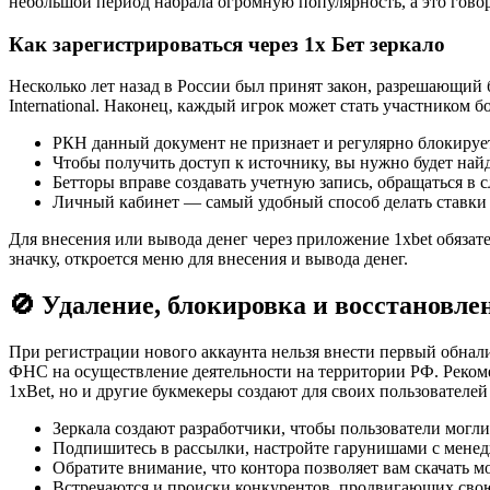
небольшой период набрала огромную популярность, а это гово
Как зарегистрироваться через 1x Бет зеркало
Несколько лет назад в России был принят закон, разрешающий б
International. Наконец, каждый игрок может стать участником 
РКН данный документ не признает и регулярно блокируе
Чтобы получить доступ к источнику, вы нужно будет най
Бетторы вправе создавать учетную запись, обращаться в 
Личный кабинет — самый удобный способ делать ставки в
Для внесения или вывода денег через приложение 1xbet обязат
значку, откроется меню для внесения и вывода денег.
🚫 Удаление, блокировка и восстановле
При регистрации нового аккаунта нельзя внести первый обнал
ФНС на осуществление деятельности на территории РФ. Рекоме
1xBet, но и другие букмекеры создают для своих пользователей 
Зеркала создают разработчики, чтобы пользователи могл
Подпишитесь в рассылки, настройте гарунишами с менедж
Обратите внимание, что контора позволяет вам скачать м
Встречаются и происки конкурентов, продвигающих свою