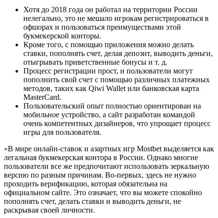
Хотя до 2018 года он работал на территории России
нелегально, это не мешало игрокам регистрироваться в
офшорах и пользоваться преимуществами этой
букмекерской конторы.
Кроме того, с помощью приложения можно делать
ставки, пополнять счет, делая депозит, выводить деньги,
отыгрывать приветственные бонусы и т. д.
Процесс регистрации прост, и пользователи могут
пополнить свой счет с помощью различных платежных
методов, таких как Qiwi Wallet или банковская карта
MasterCard.
Пользовательский опыт полностью ориентирован на
мобильное устройство, а сайт разработан командой
очень компетентных дизайнеров, что упрощает процесс
игры для пользователя.
«В мире онлайн-ставок и азартных игр Mostbet выделяется как
легальная букмекерская контора в России. Однако многие
пользователи все же предпочитают использовать зеркальную
версию по разным причинам. Во-первых, здесь не нужно
проходить верификацию, которая обязательна на
официальном сайте. Это означает, что вы можете спокойно
пополнять счет, делать ставки и выводить деньги, не
раскрывая своей личности.