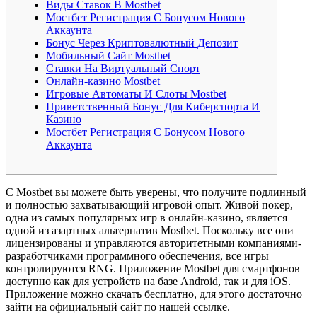
Виды Ставок В Mostbet
Мостбет Регистрация С Бонусом Нового
Аккаунта
Бонус Через Криптовалютный Депозит
Мобильный Сайт Mostbet
Ставки На Виртуальный Спорт
Онлайн-казино Mostbet
Игровые Автоматы И Слоты Mostbet
Приветственный Бонус Для Киберспорта И
Казино
Мостбет Регистрация С Бонусом Нового
Аккаунта
С Mostbet вы можете быть уверены, что получите подлинный
и полностью захватывающий игровой опыт. Живой покер,
одна из самых популярных игр в онлайн-казино, является
одной из азартных альтернатив Mostbet. Поскольку все они
лицензированы и управляются авторитетными компаниями-
разработчиками программного обеспечения, все игры
контролируются RNG. Приложение Mostbet для смартфонов
доступно как для устройств на базе Android, так и для iOS.
Приложение можно скачать бесплатно, для этого достаточно
зайти на официальный сайт по нашей ссылке.