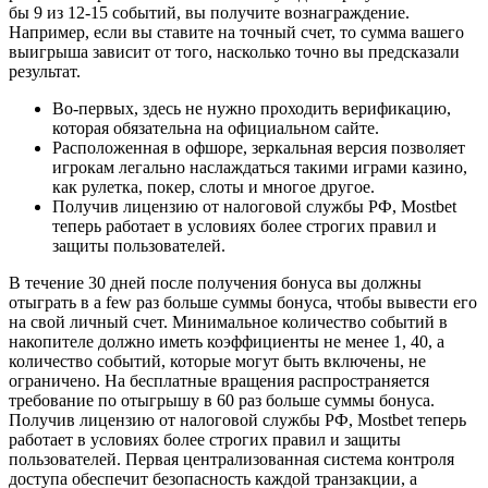
бы 9 из 12-15 событий, вы получите вознаграждение.
Например, если вы ставите на точный счет, то сумма вашего
выигрыша зависит от того, насколько точно вы предсказали
результат.
Во-первых, здесь не нужно проходить верификацию,
которая обязательна на официальном сайте.
Расположенная в офшоре, зеркальная версия позволяет
игрокам легально наслаждаться такими играми казино,
как рулетка, покер, слоты и многое другое.
Получив лицензию от налоговой службы РФ, Mostbet
теперь работает в условиях более строгих правил и
защиты пользователей.
В течение 30 дней после получения бонуса вы должны
отыграть в a few раз больше суммы бонуса, чтобы вывести его
на свой личный счет. Минимальное количество событий в
накопителе должно иметь коэффициенты не менее 1, 40, а
количество событий, которые могут быть включены, не
ограничено. На бесплатные вращения распространяется
требование по отыгрышу в 60 раз больше суммы бонуса.
Получив лицензию от налоговой службы РФ, Mostbet теперь
работает в условиях более строгих правил и защиты
пользователей. Первая централизованная система контроля
доступа обеспечит безопасность каждой транзакции, а