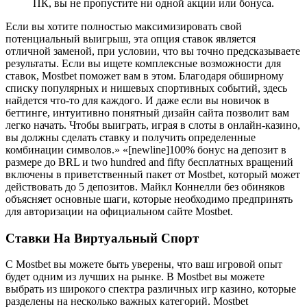
ПК, вы не пропустите ни одной акции или бонуса.
Если вы хотите полностью максимизировать свой
потенциальный выигрыш, эта опция ставок является
отличной заменой, при условии, что вы точно предсказываете
результаты. Если вы ищете комплексные возможности для
ставок, Mostbet поможет вам в этом. Благодаря обширному
списку популярных и нишевых спортивных событий, здесь
найдется что-то для каждого. И даже если вы новичок в
беттинге, интуитивно понятный дизайн сайта позволит вам
легко начать. Чтобы выиграть, играя в слоты в онлайн-казино,
вы должны сделать ставку и получить определенные
комбинации символов.» «[newline]100% бонус на депозит в
размере до BRL и two hundred and fifty бесплатных вращений
включены в приветственный пакет от Mostbet, который может
действовать до 5 депозитов. Майкл Коннелли без обиняков
объясняет основные шаги, которые необходимо предпринять
для авторизации на официальном сайте Mostbet.
Ставки На Виртуальный Спорт
С Mostbet вы можете быть уверены, что ваш игровой опыт
будет одним из лучших на рынке. В Mostbet вы можете
выбрать из широкого спектра различных игр казино, которые
разделены на несколько важных категорий. Mostbet