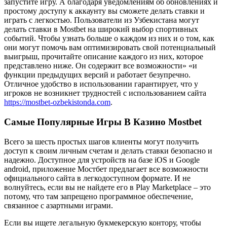
запустите игру. А благодаря уведомлениям об обновлениях и
простому доступу к аккаунту вы сможете делать ставки и
играть с легкостью. Пользователи из Узбекистана могут
делать ставки в Mostbet на широкий выбор спортивных
событий. Чтобы узнать больше о каждом из них и о том, как
они могут помочь вам оптимизировать свой потенциальный
выигрыш, прочитайте описание каждого из них, которое
представлено ниже. Он содержит все возможности» «и
функции предыдущих версий и работает безупречно.
Отличное удобство в использовании гарантирует, что у
игроков не возникнет трудностей с использованием сайта
https://mostbet-ozbekistonda.com
.
Самые Популярные Игры В Казино Mostbet
Всего за шесть простых шагов клиенты могут получить
доступ к своим личным счетам и делать ставки безопасно и
надежно. Доступное для устройств на базе iOS и Google
android, приложение Мостбет предлагает все возможности
официального сайта в легкодоступном формате. И не
волнуйтесь, если вы не найдете его в Play Marketplace – это
потому, что там запрещено программное обеспечение,
связанное с азартными играми.
Если вы ищете легальную букмекерскую контору, чтобы