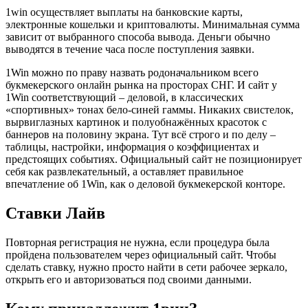
1win осуществляет выплаты на банковские карты,
электронные кошельки и криптовалюты. Минимальная сумма
зависит от выбранного способа вывода. Деньги обычно
выводятся в течение часа после поступления заявки.
1Win можно по праву назвать родоначальником всего
букмекерского онлайн рынка на просторах СНГ. И сайт у
1Win соответствующий – деловой, в классических
«спортивных» тонах бело-синей гаммы. Никаких свистелок,
вырвиглазных картинок и полуобнажённых красоток с
баннеров на половину экрана. Тут всё строго и по делу –
таблицы, настройки, информация о коэффициентах и
предстоящих событиях. Официальный сайт не позиционирует
себя как развлекательный, а оставляет правильное
впечатление об 1Win, как о деловой букмекерской конторе.
Ставки Лайв
Повторная регистрация не нужна, если процедура была
пройдена пользователем через официальный сайт. Чтобы
сделать ставку, нужно просто найти в сети рабочее зеркало,
открыть его и авторизоваться под своими данными.