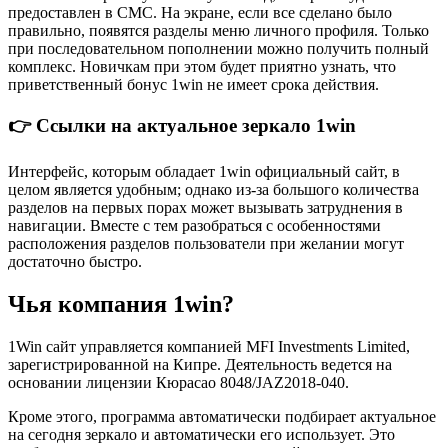
предоставлен в СМС. На экране, если все сделано было
правильно, появятся разделы меню личного профиля. Только
при последовательном пополнении можно получить полный
комплекс. Новичкам при этом будет приятно узнать, что
приветственный бонус 1win не имеет срока действия.
👉 Ссылки на актуальное зеркало 1win
Интерфейс, которым обладает 1win официальный сайт, в
целом является удобным; однако из-за большого количества
разделов на первых порах может вызывать затруднения в
навигации. Вместе с тем разобраться с особенностями
расположения разделов пользователи при желании могут
достаточно быстро.
Чья компания 1win?
1Win сайт управляется компанией MFI Investments Limited,
зарегистрированной на Кипре. Деятельность ведется на
основании лицензии Кюрасао 8048/JAZ2018-040.
Кроме этого, программа автоматически подбирает актуальное
на сегодня зеркало и автоматически его использует. Это