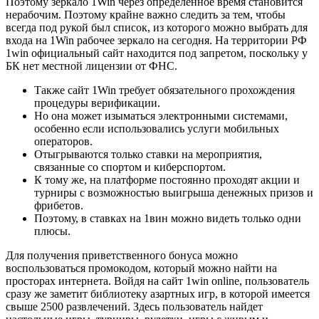
Поэтому зеркало 1Win через определенное время становится
нерабочим. Поэтому крайне важно следить за тем, чтобы
всегда под рукой был список, из которого можно выбрать для
входа на 1Win рабочее зеркало на сегодня. На территории РФ
1win официальный сайт находится под запретом, поскольку у
БК нет местной лицензии от ФНС.
Также сайт 1Win требует обязательного прохождения
процедуры верификации.
Но она может изыматься электронными системами,
особенно если использовались услуги мобильных
операторов.
Отыгрываются только ставки на мероприятия,
связанные со спортом и киберспортом.
К тому же, на платформе постоянно проходят акции и
турниры с возможностью выигрыша денежных призов и
фрибетов.
Поэтому, в ставках на 1вин можно видеть только одни
плюсы.
Для получения приветственного бонуса можно
воспользоваться промокодом, который можно найти на
просторах интернета. Войдя на сайт 1win online, пользователь
сразу же заметит библиотеку азартных игр, в которой имеется
свыше 2500 развлечений. Здесь пользователь найдет