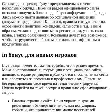
Ссылки для перехода будут предоставлены в течение
нескольких секунд. Нижний раздел официального сайта
позволит получить более подробную информацию о бренде.
Здесь можно найти данные об официальной лицензии
(документ предоставлен Кюрасао), правила сотрудничества,
особенности политики конфиденциальности и т.д. Таким
образом, можно подготовиться к регистрации, узнать свои
права, а также обязанности. Компания делает все возможное,
чтобы сотрудничество было максимально комфортным и
продуктивным.
in бонус для новых игроков
Live-раздел имеет тот же интерфейс, что и раздел прематч.
Можно использовать информацию с официального сайта,
данные, которые регулярно публикуются ы социальных сетях
или обратиться за помощью к профессионалам. Опытные
беттеры проводят свое время на тематических форумах.
Нужно перейти на такой ресурс и правильно сформулировать
запрос.
Главная страница сайта 1 вин украшена яркими
рекламными баннерами и анонсами популярных
событий, что привлекает внимание посетителей.