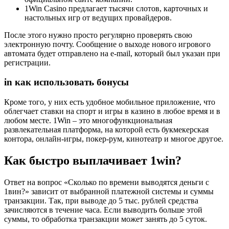
1Win Casino предлагает тысячи слотов, карточных и
настольных игр от ведущих провайдеров.
После этого нужно просто регулярно проверять свою
электронную почту. Сообщение о выходе нового игрового
автомата будет отправлено на e-mail, который был указан при
регистрации.
in как использовать бонусы
Кроме того, у них есть удобное мобильное приложение, что
облегчает ставки на спорт и игры в казино в любое время и в
любом месте. 1Win – это многофункциональная
развлекательная платформа, на которой есть букмекерская
контора, онлайн-игры, покер-рум, кинотеатр и многое другое.
Как быстро выплачивает 1win?
Ответ на вопрос «Сколько по времени выводятся деньги с
1вин?» зависит от выбранной платежной системы и суммы
транзакции. Так, при выводе до 5 тыс. рублей средства
зачисляются в течение часа. Если выводить больше этой
суммы, то обработка транзакции может занять до 5 суток.