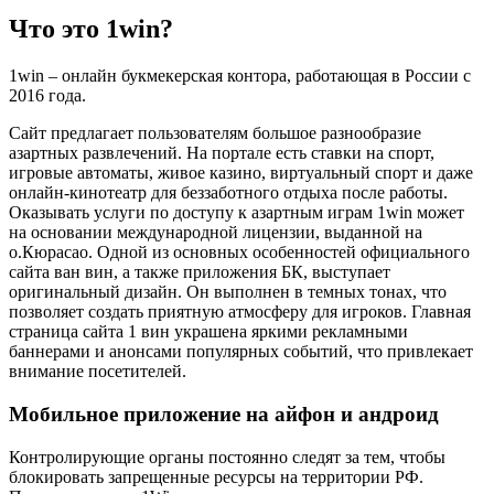
Что это 1win?
1win – онлайн букмекерская контора, работающая в России с
2016 года.
Сайт предлагает пользователям большое разнообразие
азартных развлечений. На портале есть ставки на спорт,
игровые автоматы, живое казино, виртуальный спорт и даже
онлайн-кинотеатр для беззаботного отдыха после работы.
Оказывать услуги по доступу к азартным играм 1win может
на основании международной лицензии, выданной на
о.Кюрасао. Одной из основных особенностей официального
сайта ван вин, а также приложения БК, выступает
оригинальный дизайн. Он выполнен в темных тонах, что
позволяет создать приятную атмосферу для игроков. Главная
страница сайта 1 вин украшена яркими рекламными
баннерами и анонсами популярных событий, что привлекает
внимание посетителей.
Мобильное приложение на айфон и андроид
Контролирующие органы постоянно следят за тем, чтобы
блокировать запрещенные ресурсы на территории РФ.